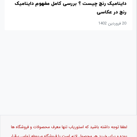
ورزشی
داینامیک رنج چیست ؟ بررسی کامل مفهوم داینامیک
رنج در عکاسی
وسایل
20 فروردین 1402
نقلیه
تبلیغات
و
برندینگ
متفرقه
درباره
ما
لطفا توجه داشته باشید که استوریاب تنها معرف محصولات و فروشگاه ها
بوده و برای خرید هر محصول لازم است با فروشگاه مربوطه تماس برقرار