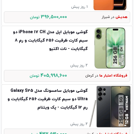
1 روز پیش
396,500,000
هدیش
در شیراز
تومان
گوشی موبایل اپل مدل iPhone 17 CH دو
سیم کارت ظرفیت 256 گیگابایت و رم 8
گیگابایت - نات اکتیو
2 روز پیش
405,998,600
فروشگاه اعتبار ما
در کرمان
تومان
گوشی موبایل سامسونگ مدل Galaxy S25
Ultra دو سیم کارت ظرفیت 256 گیگابایت و
رم 12 گیگابایت - پک ویتنام
2 روز پیش