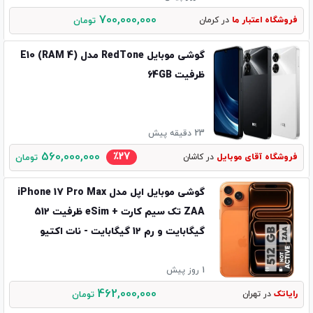
700,000,000
فروشگاه اعتبار ما
در کرمان
تومان
گوشی موبایل RedTone مدل (E10 (RAM 4
ظرفیت 64GB
23 دقیقه پیش
560,000,000
٪27
فروشگاه آقای موبایل
در کاشان
تومان
گوشی موبایل اپل مدل iPhone 17 Pro Max
ZAA تک سیم کارت + eSim ظرفیت 512
گیگابایت و رم 12 گیگابایت - نات اکتیو
1 روز پیش
462,000,000
رایاتک
در تهران
تومان