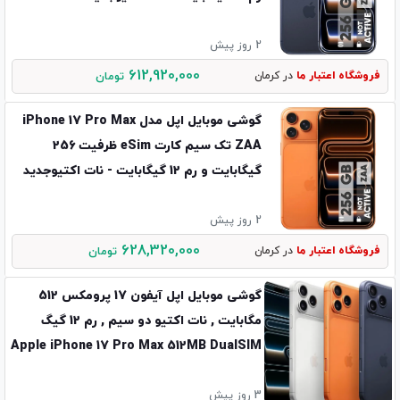
2 روز پیش
612,920,000
فروشگاه اعتبار ما
در کرمان
تومان
گوشی موبایل اپل مدل iPhone 17 Pro Max
ZAA تک سیم کارت eSim ظرفیت 256
گیگابایت و رم 12 گیگابایت - نات اکتیوجدید
2 روز پیش
628,320,000
فروشگاه اعتبار ما
در کرمان
تومان
گوشی موبایل اپل آیفون 17 پرومکس 512
مگابایت , نات اکتیو دو سیم , رم 12 گیگ
Apple iPhone 17 Pro Max 512MB DualSIM
/ ZAA (Not Active)
3 روز پیش