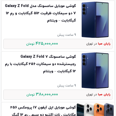
گوشی موبایل سامسونگ مدل Galaxy Z Fold
7 دو سیمکارت ظرفیت 512 گیگابایت و رم 12
گیگابایت – ویتنام
9 ساعت پیش
425,000,000
رایان صبا
در تهران
تومان
گوشی سامسونگ Galaxy Z Fold 7
رجیسترشده دو سیمکارت 256 گیگابایت با رم
12 گیگابایت – ویتنام
9 ساعت پیش
380,000,000
رایان صبا
در تهران
تومان
گوشی موبایل اپل آیفون 17 پرومکس 256
مگابایت , نات اکتیو دو سیم , رم 12 گیگ