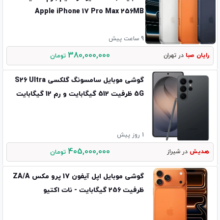
Apple iPhone 17 Pro Max 256MB
DualSIM / ZAA (Not Active)
9 ساعت پیش
380,000,000
رایان صبا
در تهران
تومان
گوشی موبایل سامسونگ گلکسی S26 Ultra
5G ظرفیت 512 گیگابایت و رم 12 گیگابایت
1 روز پیش
405,000,000
هدیش
در شیراز
تومان
گوشی موبایل اپل آیفون 17 پرو مکس ZA/A
ظرفیت 256 گیگابایت - نات اکتیو