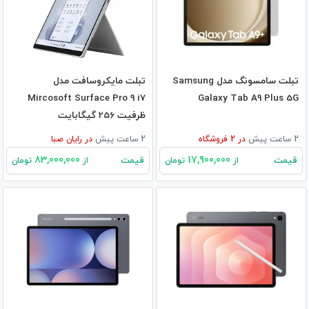
تبلت سامسونگ مدل Samsung
تبلت مایکروسافت مدل
Mircosoft Surface Pro 9 i7
Galaxy Tab A9 Plus 5G
ظرفیت 256 گیگابایت
2 ساعت پیش
در
2
فروشگاه
2 ساعت پیش
در
رایان صبا
83,000,000
17,900,000
قیمت
قیمت
از
تومان
از
تومان