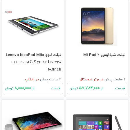
تبلت شیائومی Mi Pad 2
تبلت لنوو Lenovo IdeaPad Miix
320 حافظه 64 گیگابایت LTE
10.1Inch
2 ساعت پیش
در
برتر دیجیتال
2 ساعت پیش
در
رایتاپ
8,000,000
57,784,000
قیمت
قیمت
از
تومان
از
تومان