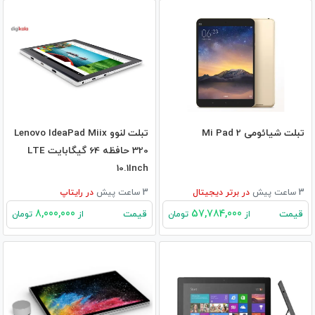
تبلت شیائومی Mi Pad 2
تبلت لنوو Lenovo IdeaPad Miix
320 حافظه 64 گیگابایت LTE
10.1Inch
3 ساعت پیش
در
برتر دیجیتال
3 ساعت پیش
در
رایتاپ
8,000,000
57,784,000
قیمت
قیمت
از
تومان
از
تومان