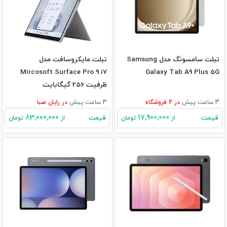
تبلت سامسونگ مدل Samsung
تبلت مایکروسافت مدل
Mircosoft Surface Pro 9 i7
Galaxy Tab A9 Plus 5G
ظرفیت 256 گیگابایت
3 ساعت پیش
در
2
فروشگاه
3 ساعت پیش
در
رایان صبا
83,000,000
17,900,000
قیمت
قیمت
از
تومان
از
تومان