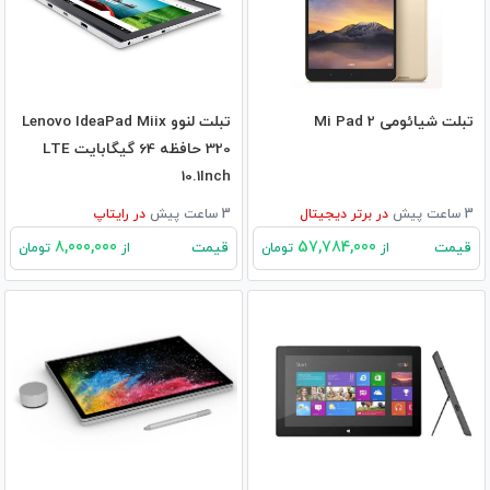
تبلت شیائومی Mi Pad 2
تبلت لنوو Lenovo IdeaPad Miix
320 حافظه 64 گیگابایت LTE
10.1Inch
3 ساعت پیش
در
برتر دیجیتال
3 ساعت پیش
در
رایتاپ
8,000,000
57,784,000
قیمت
قیمت
از
تومان
از
تومان