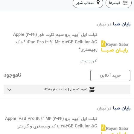
فیلترها
انتخاب شهر
رایان صبا
در تهران
تبلت اپل آیپد پرو سیم کارت خور (2022) Apple
iPad Pro 12.9″ M2 512GB Cellular 5G *با کد
رجیستری*
4 روز پیش
ناموجود
خرید آنلاین
نحوه تحویل | اطلاعات فروشگاه
رایان صبا
در تهران
تبلت اپل آیپد پرو (2022) Apple iPad Pro 12.9″ M2
256GB Cellular 5G با کد رجیستری و گارانتی