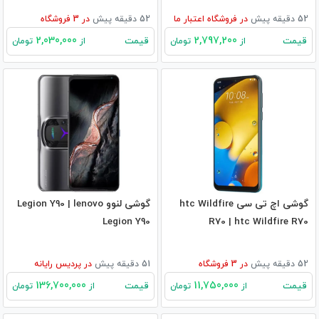
52 دقیقه پیش
در
فروشگاه اعتبار ما
52 دقیقه پیش
در
3
فروشگاه
2,030,000
2,797,200
قیمت
قیمت
از
تومان
از
تومان
گوشی اچ تی سی htc Wildfire
گوشی لنوو Legion Y90 | lenovo
Legion Y90
R70 | htc Wildfire R70
52 دقیقه پیش
در
3
فروشگاه
51 دقیقه پیش
در
پردیس رایانه
136,700,000
11,750,000
قیمت
قیمت
از
تومان
از
تومان