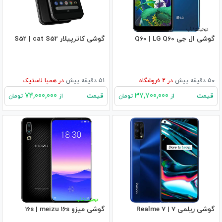
گوشی ال جی Q60 | LG Q60
گوشی کاترپیلار S52 | cat S52
50 دقیقه پیش
در
2
فروشگاه
51 دقیقه پیش
در
همپا لاستیک
74,000,000
37,700,000
قیمت
قیمت
از
تومان
از
تومان
گوشی ریلمی 7 | Realme 7
گوشی میزو 16s | meizu 16s