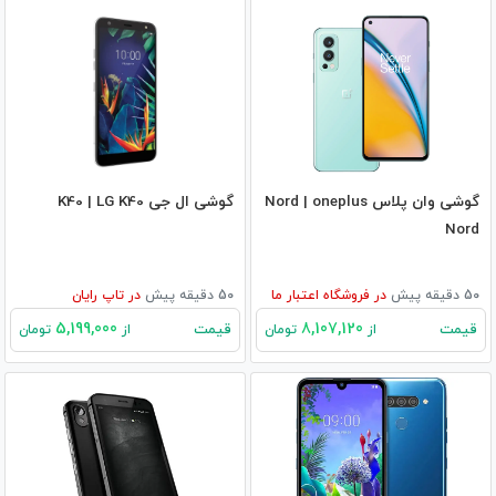
گوشی وان پلاس Nord | oneplus
گوشی ال جی K40 | LG K40
Nord
50 دقیقه پیش
در
فروشگاه اعتبار ما
50 دقیقه پیش
در
تاپ رایان
5,199,000
8,107,120
قیمت
قیمت
از
تومان
از
تومان