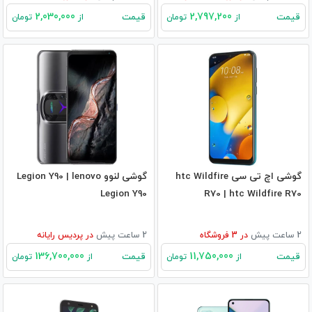
2,030,000
2,797,200
قیمت
قیمت
از
تومان
از
تومان
گوشی اچ تی سی htc Wildfire
گوشی لنوو Legion Y90 | lenovo
Legion Y90
R70 | htc Wildfire R70
2 ساعت پیش
در
3
فروشگاه
2 ساعت پیش
در
پردیس رایانه
136,700,000
11,750,000
قیمت
قیمت
از
تومان
از
تومان