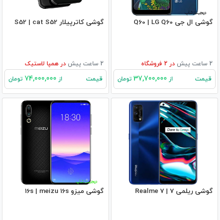
گوشی ال جی Q60 | LG Q60
گوشی کاترپیلار S52 | cat S52
2 ساعت پیش
در
2
فروشگاه
2 ساعت پیش
در
همپا لاستیک
74,000,000
37,700,000
قیمت
قیمت
از
تومان
از
تومان
گوشی ریلمی 7 | Realme 7
گوشی میزو 16s | meizu 16s