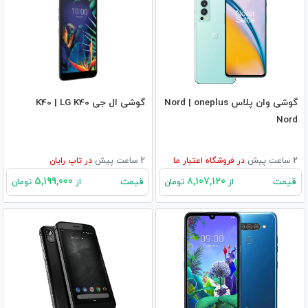
گوشی وان پلاس Nord | oneplus
گوشی ال جی K40 | LG K40
Nord
2 ساعت پیش
در
فروشگاه اعتبار ما
2 ساعت پیش
در
تاپ رایان
5,199,000
8,107,120
قیمت
قیمت
از
تومان
از
تومان