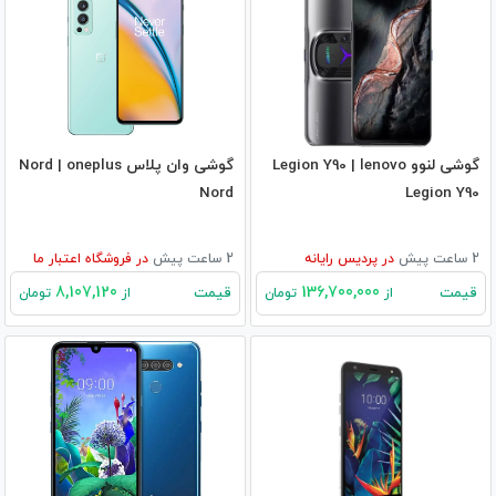
گوشی لنوو Legion Y90 | lenovo
گوشی وان پلاس Nord | oneplus
Nord
Legion Y90
2 ساعت پیش
در
پردیس رایانه
2 ساعت پیش
در
فروشگاه اعتبار ما
8,107,120
136,700,000
قیمت
قیمت
از
تومان
از
تومان