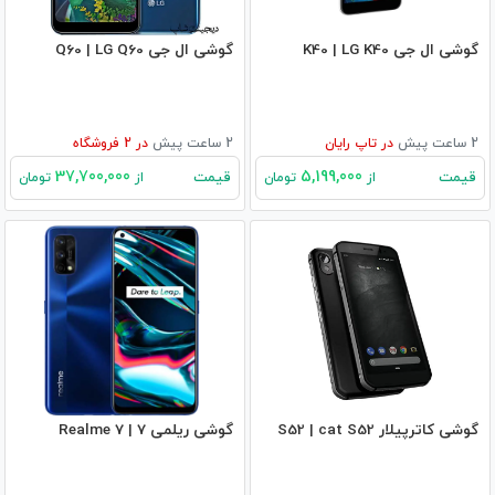
گوشی ال جی K40 | LG K40
گوشی ال جی Q60 | LG Q60
2 ساعت پیش
در
تاپ رایان
2 ساعت پیش
در
2
فروشگاه
37,700,000
5,199,000
قیمت
قیمت
از
تومان
از
تومان
گوشی کاترپیلار S52 | cat S52
گوشی ریلمی 7 | Realme 7