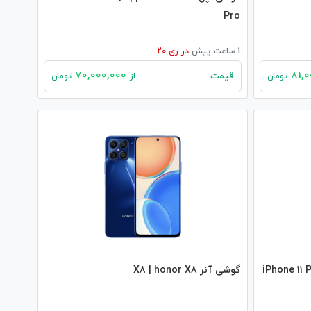
Pro
1 ساعت پیش
در
ری 20
70,000,000
قیمت
تومان
از
تومان
iPhone 11 Pro
گوشی آنر X8 | honor X8