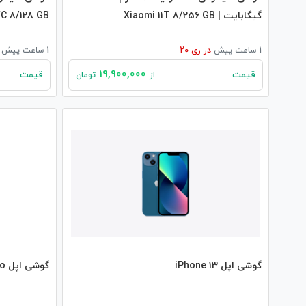
گیگابایت | Xiaomi 11T 8/256 GB
C 8/128 GB
1 ساعت پیش
در
ری 20
1 ساعت پیش
19,900,000
قیمت
قیمت
از
تومان
گوشی اپل iPhone 13
گوشی اپل iPhone 12 Pro