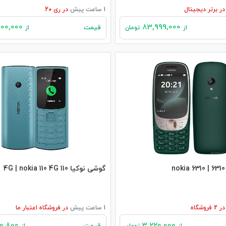
در
برتر دیجیتال
1 ساعت پیش
در
ری 20
30,000,000
83,999,000
قیمت
از
تومان
از
گوشی نوکیا 110 4G | nokia 110 4G
در
2
فروشگاه
1 ساعت پیش
در
فروشگاه اعتبار ما
2,620,800
3,220,000