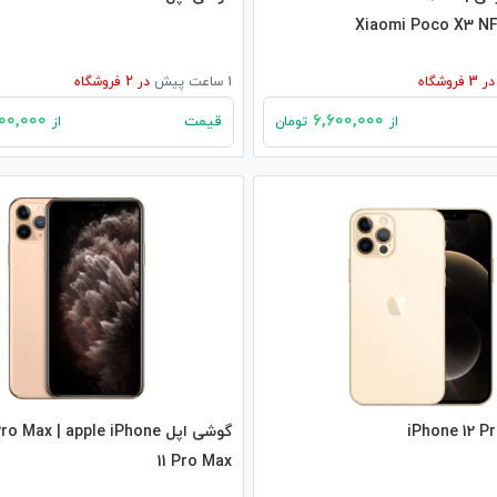
Xiaomi Poco X3 NF
در
3
فروشگاه
1 ساعت پیش
در
2
فروشگاه
81,000,000
6,600,000
قیمت
از
تومان
از
گوشی اپل  Max | apple iPhone
11 Pro Max