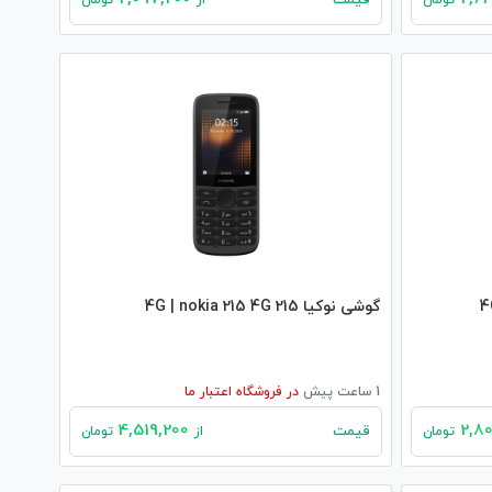
قیمت
تومان
از
تومان
گوشی نوکیا 215 4G | nokia 215 4G
1 ساعت پیش
در
فروشگاه اعتبار ما
4,519,200
قیمت
تومان
از
تومان