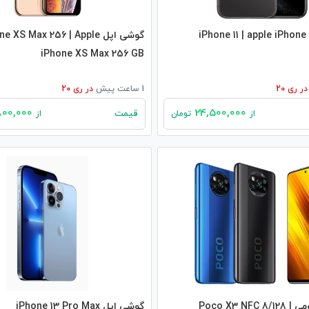
گوشی اپل S Max 256 | Apple
iPhone XS Max 256 GB
در
ری 20
1 ساعت پیش
در
ری 20
25,800,000
24,500,000
قیمت
از
تومان
از
گوشی شیائومی Poco X3 NFC 8/128 |
گوشی اپل iPhone 13 Pro Max