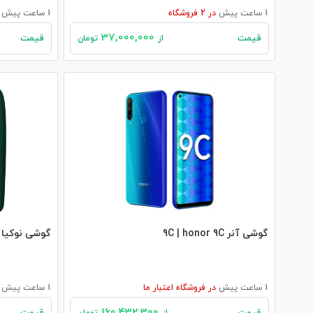
1 ساعت پیش
در
2
فروشگاه
1 ساعت پیش
37,000,000
قیمت
قیمت
از
تومان
گوشی آنر 9C | honor 9C
گوشی نوکیا 6310 | nokia 6310
1 ساعت پیش
در
فروشگاه اعتبار ما
1 ساعت پیش
160,432,300