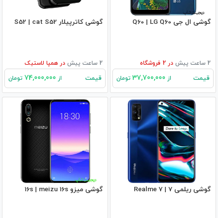
گوشی ال جی Q60 | LG Q60
گوشی کاترپیلار S52 | cat S52
2 ساعت پیش
در
2
فروشگاه
2 ساعت پیش
در
همپا لاستیک
74,000,000
37,700,000
قیمت
قیمت
از
تومان
از
تومان
گوشی ریلمی 7 | Realme 7
گوشی میزو 16s | meizu 16s