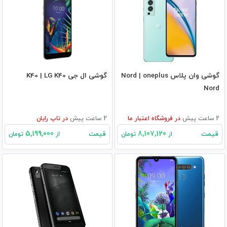
گوشی وان پلاس Nord | oneplus
گوشی ال جی K40 | LG K40
Nord
2 ساعت پیش
در
فروشگاه اعتبار ما
2 ساعت پیش
در
تاپ رایان
5,199,000
8,107,120
قیمت
قیمت
از
تومان
از
تومان