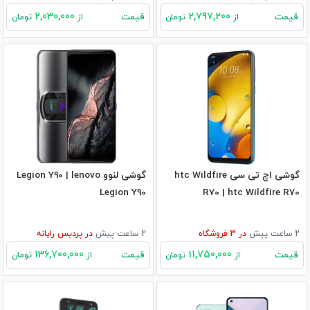
2,030,000
2,797,200
قیمت
قیمت
از
تومان
از
تومان
گوشی اچ تی سی htc Wildfire
گوشی لنوو Legion Y90 | lenovo
Legion Y90
R70 | htc Wildfire R70
2 ساعت پیش
در
3
فروشگاه
2 ساعت پیش
در
پردیس رایانه
136,700,000
11,750,000
قیمت
قیمت
از
تومان
از
تومان