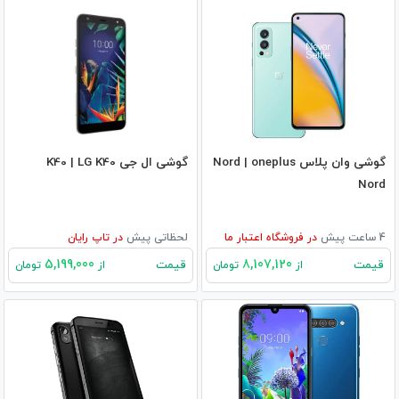
گوشی وان پلاس Nord | oneplus
گوشی ال جی K40 | LG K40
Nord
4 ساعت پیش
در
فروشگاه اعتبار ما
لحظاتی پیش
در
تاپ رایان
5,199,000
8,107,120
قیمت
قیمت
از
تومان
از
تومان