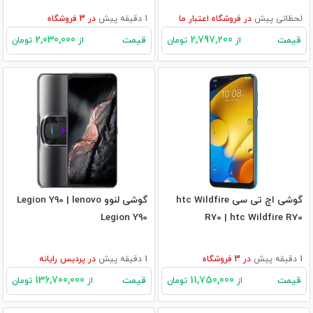
لحظاتی پیش
در
فروشگاه اعتبار ما
1 دقیقه پیش
در
3
فروشگاه
2,030,000
2,797,200
قیمت
قیمت
از
تومان
از
تومان
گوشی اچ تی سی htc Wildfire
گوشی لنوو Legion Y90 | lenovo
Legion Y90
R70 | htc Wildfire R70
1 دقیقه پیش
در
3
فروشگاه
1 دقیقه پیش
در
پردیس رایانه
136,700,000
11,750,000
قیمت
قیمت
از
تومان
از
تومان