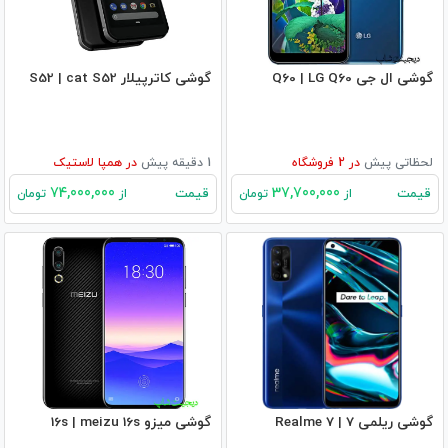
گوشی ال جی Q60 | LG Q60
گوشی کاترپیلار S52 | cat S52
لحظاتی پیش
در
2
فروشگاه
1 دقیقه پیش
در
همپا لاستیک
74,000,000
37,700,000
قیمت
قیمت
از
تومان
از
تومان
گوشی ریلمی 7 | Realme 7
گوشی میزو 16s | meizu 16s