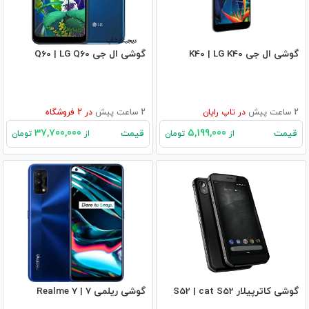
گوشی ال جی K40 | LG K40
گوشی ال جی Q60 | LG Q60
2 ساعت پیش
در
تاپ رایان
2 ساعت پیش
در
2
فروشگاه
37,700,000
5,199,000
قیمت
قیمت
از
تومان
از
تومان
گوشی کاترپیلار S52 | cat S52
گوشی ریلمی 7 | Realme 7