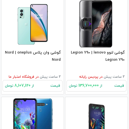
گوشی لنوو Legion Y90 | lenovo
گوشی وان پلاس Nord | oneplus
Nord
Legion Y90
2 ساعت پیش
در
پردیس رایانه
2 ساعت پیش
در
فروشگاه اعتبار ما
8,107,120
136,700,000
قیمت
قیمت
از
تومان
از
تومان