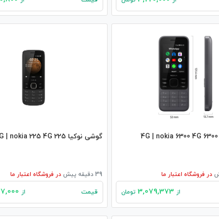
قیمت
از
تومان
از
گوشی نوکیا 225 4G | nokia 225 4G
در
فروشگاه اعتبار ما
39 دقیقه پیش
در
فروشگاه اعتبار ما
2,807,000
3,079,373
قیمت
از
تومان
از