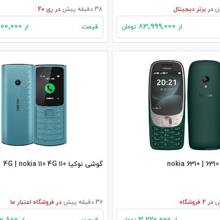
در
برتر دیجیتال
38 دقیقه پیش
در
ری 20
30,000,000
83,999,000
قیمت
از
تومان
از
گوشی نوکیا 110 4G | nokia 110 4G
در
2
فروشگاه
36 دقیقه پیش
در
فروشگاه اعتبار ما
2,620,800
3,220,000