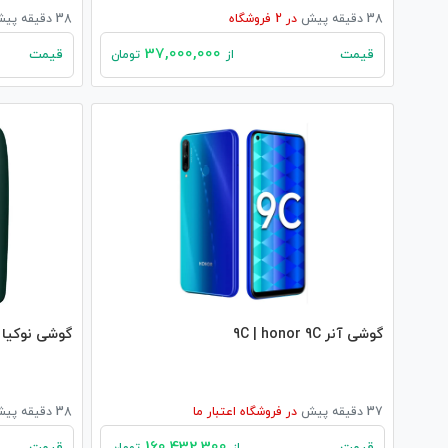
38 دقیقه پیش
در
2
فروشگاه
38 دقیقه پیش
37,000,000
قیمت
قیمت
از
تومان
گوشی آنر 9C | honor 9C
گوشی نوکیا 6310 | nokia 6310
37 دقیقه پیش
در
فروشگاه اعتبار ما
38 دقیقه پیش
160,432,300