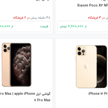
Xiaomi Poco X3 NF
در
3
فروشگاه
38 دقیقه پیش
در
2
فروشگاه
81,000,000
6,600,000
قیمت
از
تومان
از
گوشی اپل  Max | apple iPhone
11 Pro Max