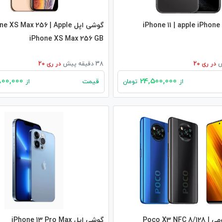
گوشی اپل S Max 256 | Apple
iPhone XS Max 256 GB
در
ری 20
38 دقیقه پیش
در
ری 20
25,800,000
24,500,000
قیمت
از
تومان
از
گوشی شیائومی Poco X3 NFC 8/128 |
گوشی اپل iPhone 13 Pro Max