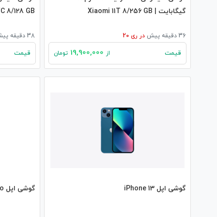
گیگابایت | Xiaomi 11T 8/256 GB
C 8/128 GB
36 دقیقه پیش
در
ری 20
38 دقیقه پیش
19,900,000
قیمت
قیمت
از
تومان
گوشی اپل iPhone 13
گوشی اپل iPhone 12 Pro