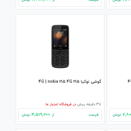
قیمت
تومان
از
تومان
گوشی نوکیا 215 4G | nokia 215 4G
38 دقیقه پیش
در
فروشگاه اعتبار ما
4,519,200
قیمت
تومان
از
تومان