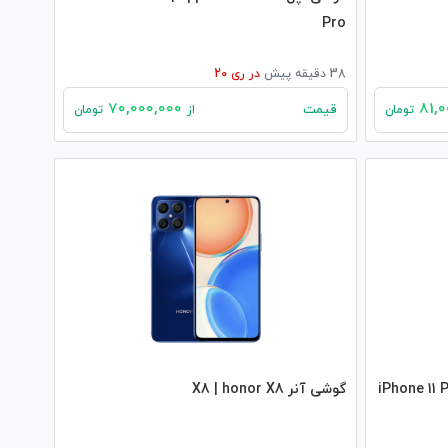
Pro
38 دقیقه پیش
در
ری 20
70,000,000
قیمت
تومان
از
تومان
iPhone 11 Pro
گوشی آنر X8 | honor X8