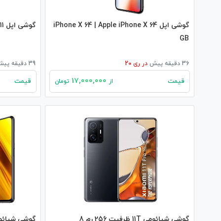
گوشی اپل iPhone X 64 | Apple iPhone X 64
گوشی اپل iPhone 11 | apple iPhone 11
GB
36 دقیقه پیش
در
ری 20
39 دقیقه پیش
17,000,000
قیمت
قیمت
از
تومان
گوشی شیائومی 11T ظرفیت 256 رم 8