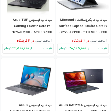
لپ تاپ مایکروسافت Microsoft
لپ تاپ ایسوس Asus TUF
Gaming FX516P Core i7 -
Surface Laptop Studio Core i7
11370H 16GB - 512SSD-6GB
- 11370H 32GB - 2TB SSD - 4GB
RTX3060
RTX3050Ti
1 ساعت پیش
در
2
فروشگاه
1 ساعت پیش
در
3
فروشگاه
44,500,000
138,925,800
قیمت
قیمت
از
تومان
از
تومان
لپ تاپ ایسوس ASUS X543MA
لپ تاپ ایسوس ASUS