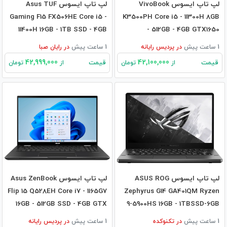
لپ تاپ ایسوس VivoBook
لپ تاپ ایسوس Asus TUF
Gaming F15 FX506HE Core i5 -
K3500PH Core i5 - 11300H 8GB
11400H 16GB - 1TB SSD - 4GB
- 512GB - 4GB GTX1650
3050Ti
1 ساعت پیش
در
پردیس رایانه
1 ساعت پیش
در
رایان صبا
42,999,000
42,100,000
قیمت
قیمت
از
تومان
از
تومان
لپ تاپ ایسوس ASUS ROG
لپ تاپ ایسوس Asus ZenBook
Flip 15 Q528EH Core i7 - 1165G7
Zephyrus G14 GA401QM Ryzen
16GB - 512GB SSD - 4GB GTX
9-5900HS 16GB - 1TBSSD-6GB
1650
RTX3060
1 ساعت پیش
در
تکنوکده
1 ساعت پیش
در
پردیس رایانه