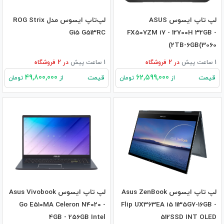
لپ تاپ ایسوس ASUS
لپ‌تاپ ایسوس مدل ROG Strix
G15 G513RC
FX507ZM i7 - 12700H 32GB -
2TB-6GB(3060)
1 ساعت پیش
در
2
فروشگاه
1 ساعت پیش
در
2
فروشگاه
49,800,000
62,599,000
قیمت
قیمت
از
تومان
از
تومان
لپ تاپ ایسوس Asus ZenBook
لپ تاپ ایسوس Asus Vivobook
Go E510MA Celeron N4020 -
Flip UX363EA i5 1135G7-16GB -
4GB - 256GB Intel
512SSD INT OLED