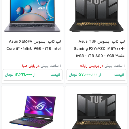
لپ تاپ ایسوس Asus TUF
لپ تاپ ایسوس Asus X515FA
Core i3 - 10110U 4GB - 1TB Intel
Gaming FX707ZC i7 12700H-
16GB - 1TB SSD - 4GB 3050
1 ساعت پیش
در
پردیس رایانه
1 ساعت پیش
در
رایان صبا
12,699,000
57,000,000
قیمت
قیمت
از
تومان
از
تومان