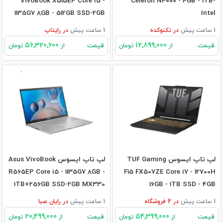
VivoBook X515EP Core i5 -
Celeron N4000 - 4GB - 1TB-
1135G7 8GB - 512GB SSD-2GB
Intel
MX330
1 ساعت پیش
در
تکنوکده
1 ساعت پیش
در
رایتاپ
56,320,600
12,899,000
قیمت
قیمت
از
تومان
از
تومان
لپ تاپ ایسوس TUF Gaming
لپ تاپ ایسوس Asus VivoBook
R565EP Core i5 - 1135G7 8GB -
F15 FX507ZE Core i7 - 12700H
1TB+256GB SSD-2GB MX330
16GB - 1TB SSD - 4GB
RTX3050TI
1 ساعت پیش
در
2
فروشگاه
1 ساعت پیش
در
رایان صبا
20,499,000
54,399,000
قیمت
قیمت
از
تومان
از
تومان