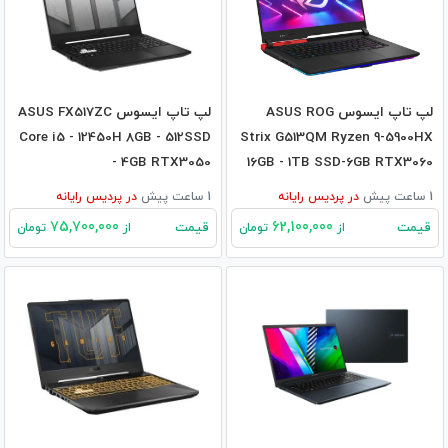
لپ تاپ ایسوس ASUS ROG
لپ تاپ ایسوس ASUS FX517ZC
Core i5 - 12450H 8GB - 512SSD
Strix G513QM Ryzen 9-5900HX
- 4GB RTX3050
16GB - 1TB SSD-6GB RTX3060
1 ساعت پیش
در
پردیس رایانه
1 ساعت پیش
در
پردیس رایانه
75,700,000
62,100,000
قیمت
قیمت
از
تومان
از
تومان