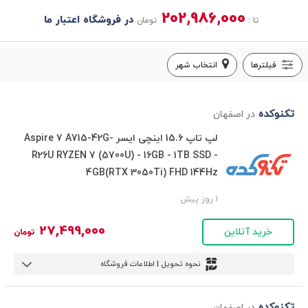
202,986,000
در فروشگاه اعتبار ما
تا :
تومان
فیلترها
انتخاب شهر
تکنوکده
در اصفهان
لپ تاپ 15.6 اینچی ایسر Aspire 7 A715-42G-
R26U RYZEN 7 (5700U) - 16GB - 1TB SSD -
4GB(RTX 3050Ti) FHD 144Hz
1 روز پیش
27,499,000
خرید آنلاین
تومان
نحوه تحویل | اطلاعات فروشگاه
تکنوکده
در اصفهان