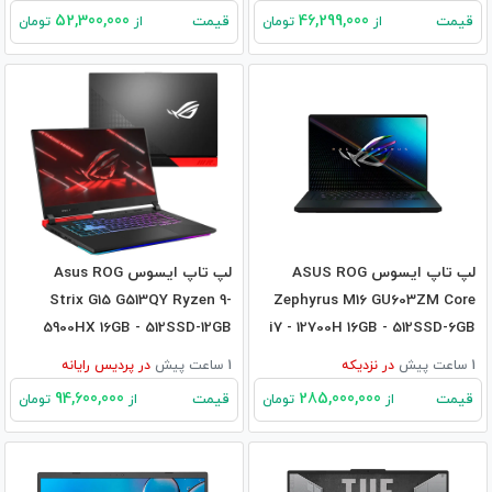
52,300,000
46,299,000
قیمت
قیمت
از
تومان
از
تومان
لپ تاپ ایسوس ASUS ROG
لپ تاپ ایسوس Asus ROG
Strix G15 G513QY Ryzen 9-
Zephyrus M16 GU603ZM Core
5900HX 16GB - 512SSD-12GB
i7 - 12700H 16GB - 512SSD-6GB
RX6800M
RTX3060
1 ساعت پیش
در
نزدیکه
1 ساعت پیش
در
پردیس رایانه
94,600,000
285,000,000
قیمت
قیمت
از
تومان
از
تومان