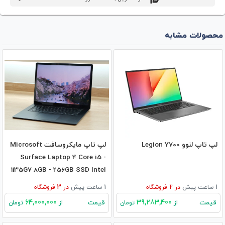
محصولات مشابه
لپ تاپ لنوو Legion Y700
لپ تاپ مایکروسافت Microsoft
Surface Laptop 4 Core i5 -
1135G7 8GB - 256GB SSD Intel
1 ساعت پیش
در
2
فروشگاه
1 ساعت پیش
در
3
فروشگاه
64,000,000
39,283,400
قیمت
قیمت
از
تومان
از
تومان