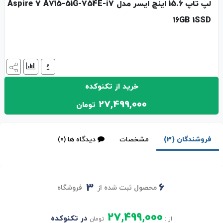
لپ تاپ 15.6 اینچ ایسر مدل Aspire 7 A715-51G-754E-i7
16GB 1SSD
خرید از تکنوکده
27,499,000
تومان
فروشندگان (3)
مشخصات
دیدگاه ها (0)
3
6
محصول ثبت شده از
فروشگاه
27,499,000
در تکنوکده
از :
تومان