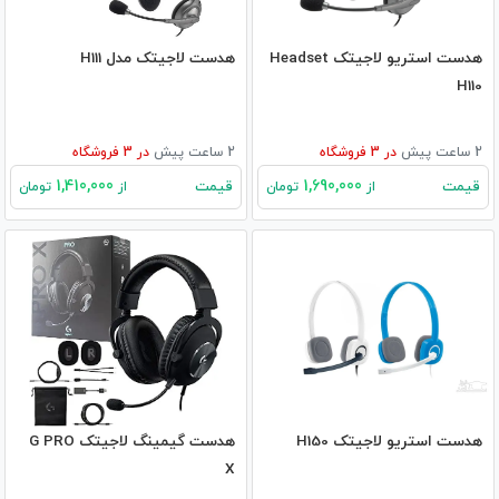
هدست استریو لاجیتک Headset
هدست لاجیتک مدل H111
H110
2 ساعت پیش
در
3
فروشگاه
2 ساعت پیش
در
3
فروشگاه
1,410,000
1,690,000
قیمت
قیمت
از
تومان
از
تومان
هدست استریو لاجیتک H150
هدست گیمینگ لاجیتک G PRO
X