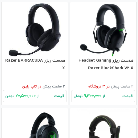
هدست ریزر Headset Gaming
هدست ریزر Razer BARRACUDA
X
Razer BlackShark V2 X
2 ساعت پیش
در
3
فروشگاه
2 ساعت پیش
در
تاپ رایان
20,500,000
9,300,000
قیمت
قیمت
از
تومان
از
تومان