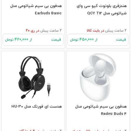
هندزفری بلوتوث کیو سی وای
هدفون بی‌ سیم شیائومی مدل
شیائومی مدل QCY T12
Earbuds Basic
2 ساعت پیش
در
بایت کالا
2 ساعت پیش
در
ری 20
420,000
450,000
قیمت
قیمت
از
تومان
از
تومان
هدفون بی سیم شیائومی مدل
هدست ای فورتک مدل HU-30
Redmi Buds 4