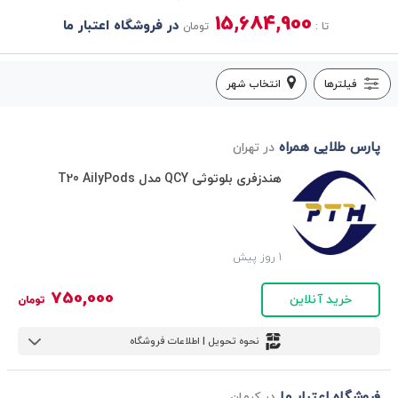
15,684,900
در فروشگاه اعتبار ما
تا :
تومان
فیلترها
انتخاب شهر
پارس طلایی همراه
در تهران
هندزفری بلوتوثی QCY مدل T20 AilyPods
1 روز پیش
750,000
خرید آنلاین
تومان
نحوه تحویل | اطلاعات فروشگاه
فروشگاه اعتبار ما
در کرمان