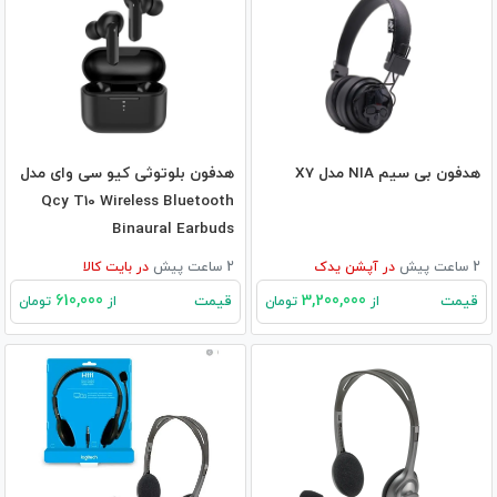
هدفون بی سیم NIA مدل X7
هدفون بلوتوثی کیو سی وای مدل
Qcy T10 Wireless Bluetooth
Binaural Earbuds
2 ساعت پیش
در
آپشن یدک
2 ساعت پیش
در
بایت کالا
610,000
3,200,000
قیمت
قیمت
از
تومان
از
تومان