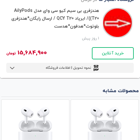
هندزفری بی سیم کیو سی وای مدل AilyPods
(T20)/ ایرپاد QCY T20 / ارسال رایگان*هندزفری
بلوتوث*هدفون*هدست
1 روز پیش
15,684,900
خرید آنلاین
تومان
نحوه تحویل | اطلاعات فروشگاه
محصولات مشابه