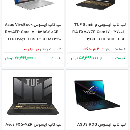
لپ تاپ ایسوس TUF Gaming
لپ تاپ ایسوس Asus VivoBook
R565EP Core i5 - 1135G7 8GB -
F15 FX507ZE Core i7 - 12700H
1TB+256GB SSD-2GB MX330
16GB - 1TB SSD - 4GB
RTX3050TI
2 ساعت پیش
در
2
فروشگاه
2 ساعت پیش
در
رایان صبا
20,499,000
54,399,000
قیمت
قیمت
از
تومان
از
تومان
لپ تاپ ایسوس ASUS ROG
لپ تاپ ایسوس Asus FX507ZR