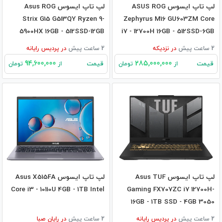
لپ تاپ ایسوس ASUS ROG
لپ تاپ ایسوس Asus ROG
Strix G15 G513QY Ryzen 9-
Zephyrus M16 GU603ZM Core
5900HX 16GB - 512SSD-12GB
i7 - 12700H 16GB - 512SSD-6GB
RX6800M
RTX3060
2 ساعت پیش
در
نزدیکه
2 ساعت پیش
در
پردیس رایانه
94,600,000
285,000,000
قیمت
قیمت
از
تومان
از
تومان
لپ تاپ ایسوس Asus TUF
لپ تاپ ایسوس Asus X515FA
Core i3 - 10110U 4GB - 1TB Intel
Gaming FX707ZC i7 12700H-
16GB - 1TB SSD - 4GB 3050
2 ساعت پیش
در
پردیس رایانه
2 ساعت پیش
در
رایان صبا