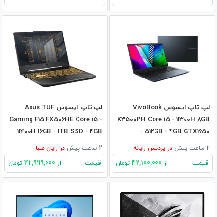
لپ تاپ ایسوس VivoBook
لپ تاپ ایسوس Asus TUF
Gaming F15 FX506HE Core i5 -
K3500PH Core i5 - 11300H 8GB
11400H 16GB - 1TB SSD - 4GB
- 512GB - 4GB GTX1650
3050Ti
2 ساعت پیش
در
پردیس رایانه
2 ساعت پیش
در
رایان صبا
42,999,000
42,100,000
قیمت
قیمت
از
تومان
از
تومان