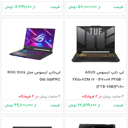
12,699,000
57,000,000
قیمت
قیمت
از
تومان
از
تومان
لپ تاپ ایسوس ASUS
لپ‌تاپ ایسوس مدل ROG Strix
G15 G513RC
FX507ZM i7 - 12700H 32GB -
2TB-6GB(3060)
2 ساعت پیش
در
2
فروشگاه
2 ساعت پیش
در
2
فروشگاه
49,800,000
62,599,000
قیمت
قیمت
از
تومان
از
تومان