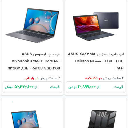
لپ تاپ ایسوس ASUS X543MA
لپ تاپ ایسوس ASUS
VivoBook X515EP Core i5 -
Celeron N4000 - 4GB - 1TB-
1135G7 8GB - 512GB SSD-2GB
Intel
MX330
2 ساعت پیش
در
تکنوکده
2 ساعت پیش
در
رایتاپ
56,320,600
12,899,000
قیمت
قیمت
از
تومان
از
تومان