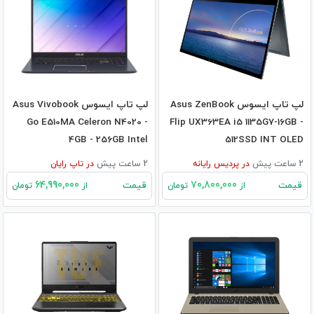
لپ تاپ ایسوس Asus ZenBook
لپ تاپ ایسوس Asus Vivobook
Go E510MA Celeron N4020 -
Flip UX363EA i5 1135G7-16GB -
4GB - 256GB Intel
512SSD INT OLED
2 ساعت پیش
در
پردیس رایانه
2 ساعت پیش
در
تاپ رایان
64,990,000
70,800,000
قیمت
قیمت
از
تومان
از
تومان