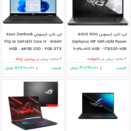
لپ تاپ ایسوس ASUS ROG
لپ تاپ ایسوس Asus ZenBook
Flip 15 Q528EH Core i7 - 1165G7
Zephyrus G14 GA401QM Ryzen
16GB - 512GB SSD - 4GB GTX
9-5900HS 16GB - 1TBSSD-6GB
1650
RTX3060
2 ساعت پیش
در
تکنوکده
2 ساعت پیش
در
پردیس رایانه
52,300,000
46,299,000
قیمت
قیمت
از
تومان
از
تومان