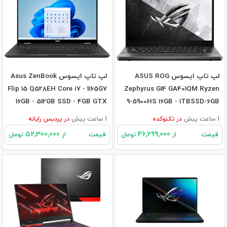
لپ تاپ ایسوس ASUS ROG
لپ تاپ ایسوس Asus ZenBook
Flip 15 Q528EH Core i7 - 1165G7
Zephyrus G14 GA401QM Ryzen
16GB - 512GB SSD - 4GB GTX
9-5900HS 16GB - 1TBSSD-6GB
1650
RTX3060
1 ساعت پیش
در
تکنوکده
1 ساعت پیش
در
پردیس رایانه
52,300,000
46,299,000
قیمت
قیمت
از
تومان
از
تومان