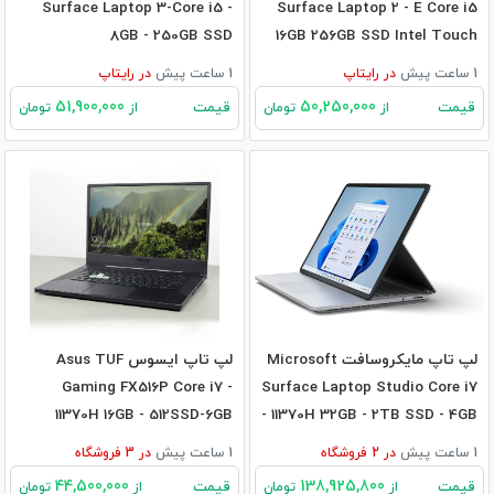
Surface Laptop 3-Core i5 -
Surface Laptop 2 - E Core i5
8GB - 250GB SSD
16GB 256GB SSD Intel Touch
1 ساعت پیش
در
رایتاپ
1 ساعت پیش
در
رایتاپ
51,900,000
50,250,000
قیمت
قیمت
از
تومان
از
تومان
لپ تاپ مایکروسافت Microsoft
لپ تاپ ایسوس Asus TUF
Gaming FX516P Core i7 -
Surface Laptop Studio Core i7
11370H 16GB - 512SSD-6GB
- 11370H 32GB - 2TB SSD - 4GB
RTX3060
RTX3050Ti
1 ساعت پیش
در
2
فروشگاه
1 ساعت پیش
در
3
فروشگاه
44,500,000
138,925,800
قیمت
قیمت
از
تومان
از
تومان