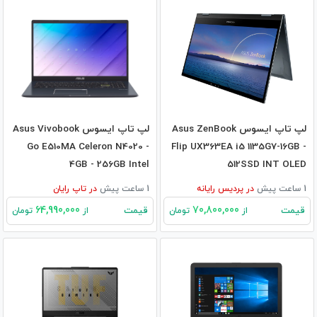
لپ تاپ ایسوس Asus ZenBook
لپ تاپ ایسوس Asus Vivobook
Go E510MA Celeron N4020 -
Flip UX363EA i5 1135G7-16GB -
4GB - 256GB Intel
512SSD INT OLED
1 ساعت پیش
در
پردیس رایانه
1 ساعت پیش
در
تاپ رایان
64,990,000
70,800,000
قیمت
قیمت
از
تومان
از
تومان