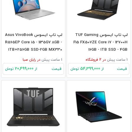
لپ تاپ ایسوس TUF Gaming
لپ تاپ ایسوس Asus VivoBook
R565EP Core i5 - 1135G7 8GB -
F15 FX507ZE Core i7 - 12700H
1TB+256GB SSD-2GB MX330
16GB - 1TB SSD - 4GB
RTX3050TI
1 ساعت پیش
در
2
فروشگاه
1 ساعت پیش
در
رایان صبا
20,499,000
54,399,000
قیمت
قیمت
از
تومان
از
تومان