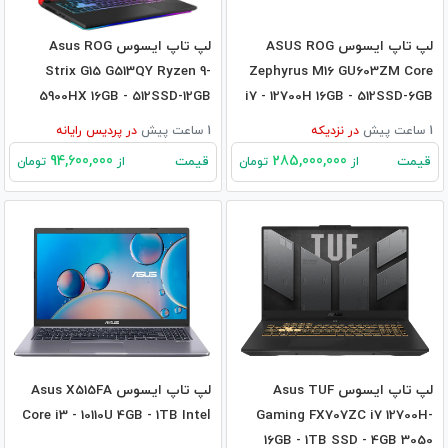
لپ تاپ ایسوس ASUS ROG
لپ تاپ ایسوس Asus ROG
Strix G15 G513QY Ryzen 9-
Zephyrus M16 GU603ZM Core
5900HX 16GB - 512SSD-12GB
i7 - 12700H 16GB - 512SSD-6GB
RX6800M
RTX3060
1 ساعت پیش
در
نزدیکه
1 ساعت پیش
در
پردیس رایانه
94,600,000
285,000,000
قیمت
قیمت
از
تومان
از
تومان
لپ تاپ ایسوس Asus TUF
لپ تاپ ایسوس Asus X515FA
Core i3 - 10110U 4GB - 1TB Intel
Gaming FX707ZC i7 12700H-
16GB - 1TB SSD - 4GB 3050