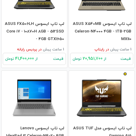
لپ تاپ ایسوس ASUS X540MB
لپ تاپ ایسوس ASUS FX506LH
Core i7 - 10870H 8GB - 512SSD
Celeron-N4000 4GB - 1TB-2GB
- 4GB GTX1650
MX110
1 ساعت پیش
در
رایتاپ
1 ساعت پیش
در
پردیس رایانه
41,400,000
20,951,700
قیمت
قیمت
از
تومان
از
تومان
لپ تاپ ایسوس مدل ASUS TUF
لپ تاپ ایسوس Lenovo
IdeaPad 3 Celeron-N4020 4GB
Gaming A15