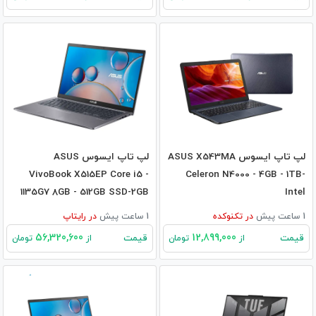
لپ تاپ ایسوس ASUS X543MA
لپ تاپ ایسوس ASUS
VivoBook X515EP Core i5 -
Celeron N4000 - 4GB - 1TB-
1135G7 8GB - 512GB SSD-2GB
Intel
MX330
1 ساعت پیش
در
تکنوکده
1 ساعت پیش
در
رایتاپ
56,320,600
12,899,000
قیمت
قیمت
از
تومان
از
تومان