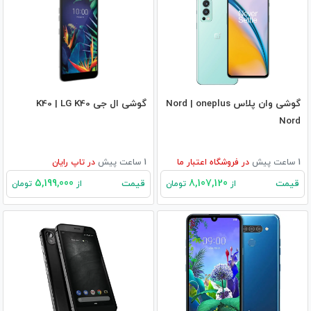
گوشی وان پلاس Nord | oneplus
گوشی ال جی K40 | LG K40
Nord
1 ساعت پیش
در
فروشگاه اعتبار ما
1 ساعت پیش
در
تاپ رایان
5,199,000
8,107,120
قیمت
قیمت
از
تومان
از
تومان