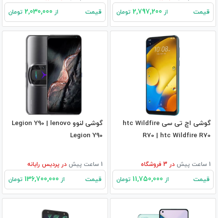
2,030,000
2,797,200
قیمت
قیمت
از
تومان
از
تومان
گوشی اچ تی سی htc Wildfire
گوشی لنوو Legion Y90 | lenovo
Legion Y90
R70 | htc Wildfire R70
1 ساعت پیش
در
3
فروشگاه
1 ساعت پیش
در
پردیس رایانه
136,700,000
11,750,000
قیمت
قیمت
از
تومان
از
تومان