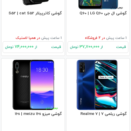
گوشی ال جی Q60 | LG Q60
گوشی کاترپیلار S52 | cat S52
1 ساعت پیش
در
2
فروشگاه
1 ساعت پیش
در
همپا لاستیک
74,000,000
37,700,000
قیمت
قیمت
از
تومان
از
تومان
گوشی ریلمی 7 | Realme 7
گوشی میزو 16s | meizu 16s