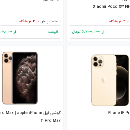
Xiaomi Poco X3 NF
در
3
فروشگاه
1 ساعت پیش
در
2
فروشگاه
81,000,000
6,600,000
قیمت
از
تومان
از
گوشی اپل  Max | apple iPhone
11 Pro Max