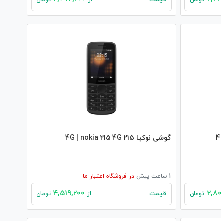
قیمت
تومان
از
تومان
گوشی نوکیا 215 4G | nokia 215 4G
1 ساعت پیش
در
فروشگاه اعتبار ما
4,519,200
قیمت
تومان
از
تومان