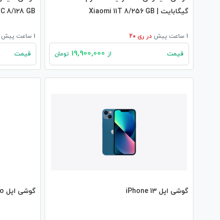
گیگابایت | Xiaomi 11T 8/256 GB
C 8/128 GB
1 ساعت پیش
در
ری 20
1 ساعت پیش
19,900,000
قیمت
قیمت
از
تومان
گوشی اپل iPhone 13
گوشی اپل iPhone 12 Pro