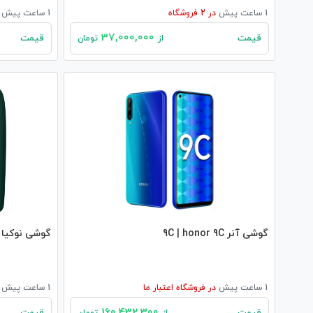
1 ساعت پیش
در
2
فروشگاه
1 ساعت پیش
37,000,000
قیمت
قیمت
از
تومان
گوشی آنر 9C | honor 9C
گوشی نوکیا 6310 | nokia 6310
1 ساعت پیش
در
فروشگاه اعتبار ما
1 ساعت پیش
160,432,300