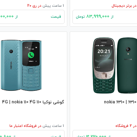
در
برتر دیجیتال
1 ساعت پیش
در
ری 20
30,000,000
83,999,000
قیمت
از
تومان
از
گوشی نوکیا 110 4G | nokia 110 4G
در
2
فروشگاه
1 ساعت پیش
در
فروشگاه اعتبار ما
2,620,800
3,220,000