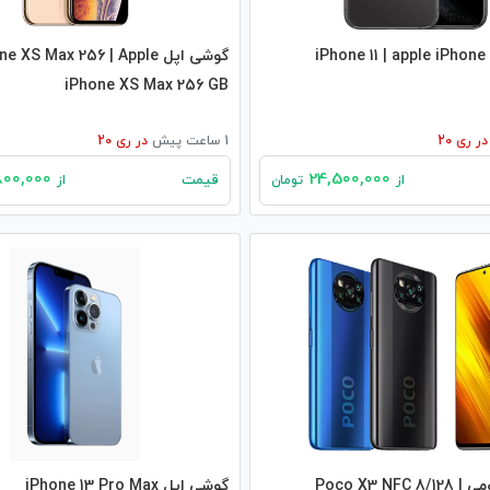
گوشی اپل S Max 256 | Apple
iPhone XS Max 256 GB
در
ری 20
1 ساعت پیش
در
ری 20
25,800,000
24,500,000
قیمت
از
تومان
از
گوشی شیائومی Poco X3 NFC 8/128 |
گوشی اپل iPhone 13 Pro Max