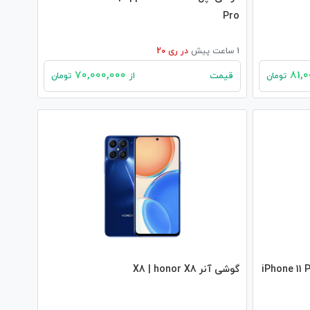
Pro
1 ساعت پیش
در
ری 20
70,000,000
قیمت
تومان
از
تومان
iPhone 11 Pro
گوشی آنر X8 | honor X8