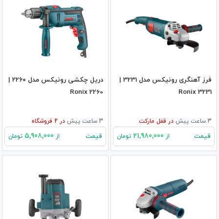
فرز آهنگری رونیکس مدل 3231 |
دریل چکشی رونیکس مدل ۲۲۶۰ |
Ronix 2260
Ronix 3231
3 ساعت پیش
در
قفل مارکت
3 ساعت پیش
در
2
فروشگاه
5,908,000
21,980,000
قیمت
قیمت
از
تومان
از
تومان