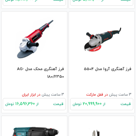
فرز آهنگری آروا مدل 5504
فرز آهنگری محک مدل AG-
180/2350
3 ساعت پیش
در
قفل مارکت
3 ساعت پیش
در
ابزار ایران
16,596,360
20,999,900
قیمت
قیمت
از
تومان
از
تومان