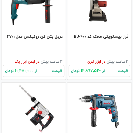
فرز بیسکویتی محک کد BJ-900
دریل بتن کن رونیکس مدل 2701
3 ساعت پیش
در
ابزار ایران
3 ساعت پیش
در
ایمن ابزار یک
10,480,000
14,897,520
قیمت
قیمت
از
تومان
از
تومان