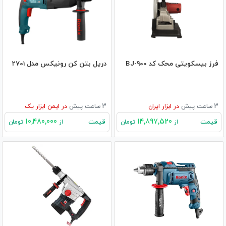
فرز بیسکویتی محک کد BJ-900
دریل بتن کن رونیکس مدل 2701
3 ساعت پیش
در
ابزار ایران
3 ساعت پیش
در
ایمن ابزار یک
10,480,000
14,897,520
قیمت
قیمت
از
تومان
از
تومان