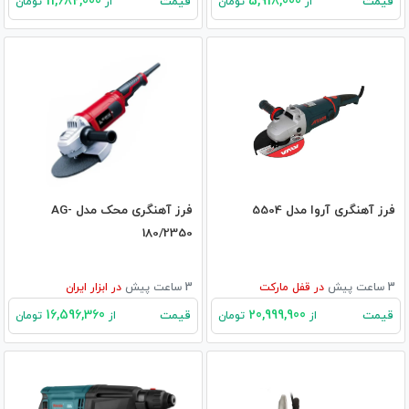
11,682,000
5,918,000
قیمت
قیمت
از
تومان
از
تومان
فرز آهنگری آروا مدل 5504
فرز آهنگری محک مدل AG-
180/2350
3 ساعت پیش
در
قفل مارکت
3 ساعت پیش
در
ابزار ایران
16,596,360
20,999,900
قیمت
قیمت
از
تومان
از
تومان