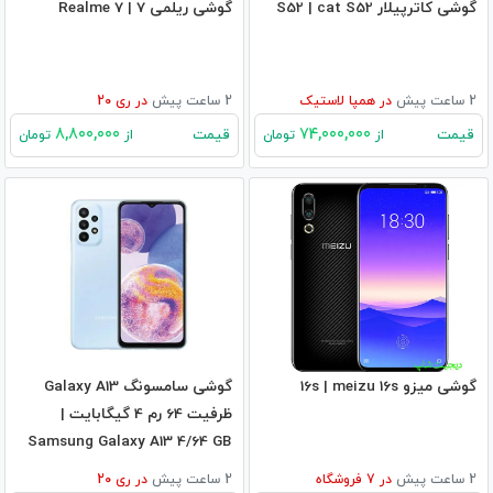
گوشی کاترپیلار S52 | cat S52
گوشی ریلمی 7 | Realme 7
2 ساعت پیش
در
همپا لاستیک
2 ساعت پیش
در
ری 20
8,800,000
74,000,000
قیمت
قیمت
از
تومان
از
تومان
گوشی میزو 16s | meizu 16s
گوشی سامسونگ Galaxy A13
ظرفیت 64 رم 4 گیگابایت |
Samsung Galaxy A13 4/64 GB
2 ساعت پیش
در
7
فروشگاه
2 ساعت پیش
در
ری 20