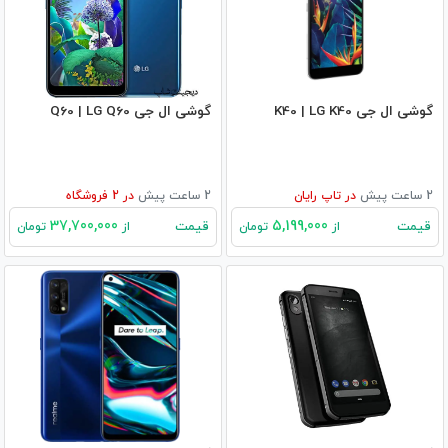
گوشی ال جی K40 | LG K40
گوشی ال جی Q60 | LG Q60
2 ساعت پیش
در
تاپ رایان
2 ساعت پیش
در
2
فروشگاه
37,700,000
5,199,000
قیمت
قیمت
از
تومان
از
تومان