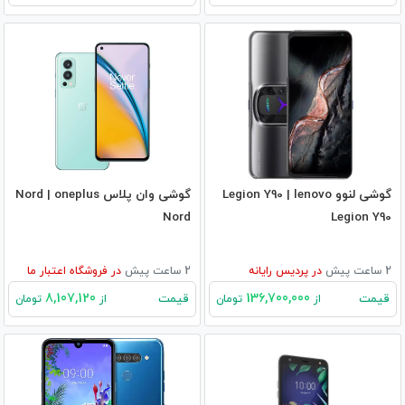
گوشی لنوو Legion Y90 | lenovo
گوشی وان پلاس Nord | oneplus
Nord
Legion Y90
2 ساعت پیش
در
پردیس رایانه
2 ساعت پیش
در
فروشگاه اعتبار ما
8,107,120
136,700,000
قیمت
قیمت
از
تومان
از
تومان