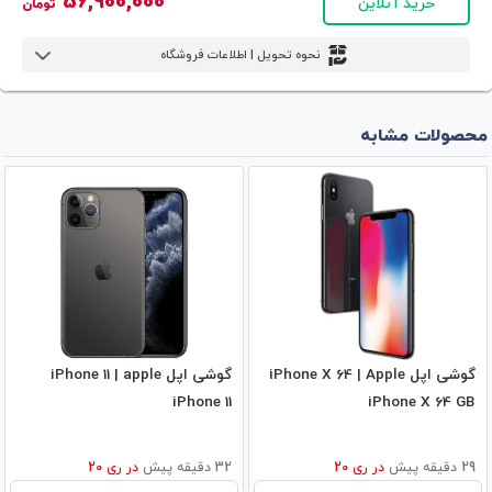
56,900,000
خرید آنلاین
تومان
نحوه تحویل | اطلاعات فروشگاه
محصولات مشابه
گوشی اپل iPhone X 64 | Apple
گوشی اپل iPhone 11 | apple
iPhone 11
iPhone X 64 GB
29 دقیقه پیش
در
ری 20
32 دقیقه پیش
در
ری 20