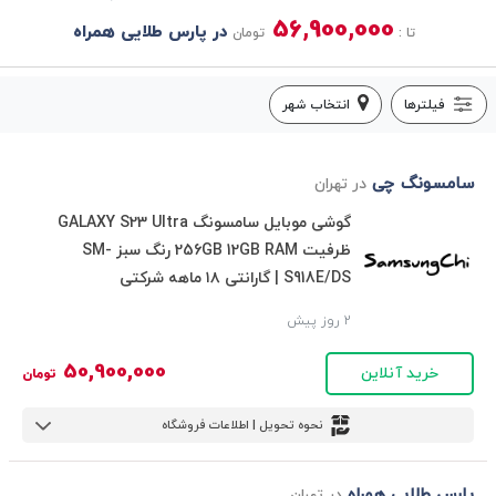
56,900,000
در پارس طلایی همراه
تا :
تومان
فیلترها
انتخاب شهر
سامسونگ چی
در تهران
گوشی موبایل سامسونگ GALAXY S23 Ultra
ظرفیت 256GB 12GB RAM رنگ سبز SM-
S918E/DS | گارانتی ۱۸ ماهه شرکتی
2 روز پیش
50,900,000
خرید آنلاین
تومان
نحوه تحویل | اطلاعات فروشگاه
پارس طلایی همراه
در تهران