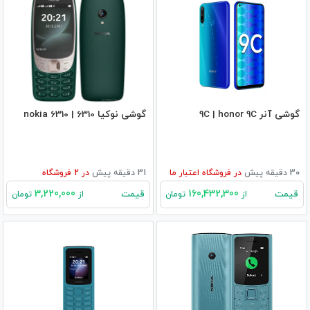
گوشی آنر 9C | honor 9C
گوشی نوکیا 6310 | nokia 6310
30 دقیقه پیش
در
فروشگاه اعتبار ما
31 دقیقه پیش
در
2
فروشگاه
3,220,000
160,432,300
قیمت
قیمت
از
تومان
از
تومان