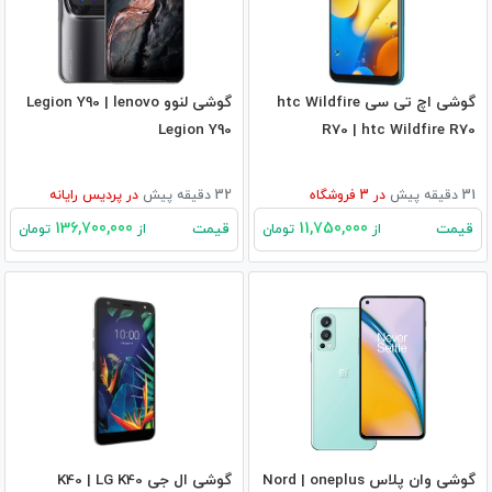
گوشی اچ تی سی htc Wildfire
گوشی لنوو Legion Y90 | lenovo
Legion Y90
R70 | htc Wildfire R70
31 دقیقه پیش
در
3
فروشگاه
32 دقیقه پیش
در
پردیس رایانه
136,700,000
11,750,000
قیمت
قیمت
از
تومان
از
تومان
گوشی وان پلاس Nord | oneplus
گوشی ال جی K40 | LG K40