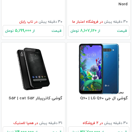
Nord
30 دقیقه پیش
در
فروشگاه اعتبار ما
30 دقیقه پیش
در
تاپ رایان
5,199,000
8,107,120
قیمت
قیمت
از
تومان
از
تومان
گوشی ال جی Q60 | LG Q60
گوشی کاترپیلار S52 | cat S52
30 دقیقه پیش
در
2
فروشگاه
31 دقیقه پیش
در
همپا لاستیک