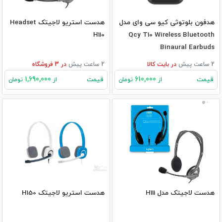
هدفون بلوتوثی کیو سی وای مدل
هدست استریو لاجیتک Headset
H110
Qcy T10 Wireless Bluetooth
Binaural Earbuds
2 ساعت پیش
در
بایت کالا
2 ساعت پیش
در
3
فروشگاه
1,690,000
610,000
قیمت
قیمت
از
تومان
از
تومان
هدست لاجیتک مدل H111
هدست استریو لاجیتک H150