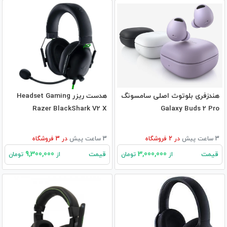
هندزفری بلوتوث اصلی سامسونگ
هدست ریزر Headset Gaming
Razer BlackShark V2 X
Galaxy Buds 2 Pro
3 ساعت پیش
در
2
فروشگاه
3 ساعت پیش
در
3
فروشگاه
9,300,000
3,000,000
قیمت
قیمت
از
تومان
از
تومان