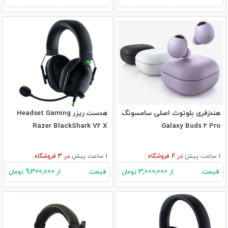
هندزفری بلوتوث اصلی سامسونگ
هدست ریزر Headset Gaming
Razer BlackShark V2 X
Galaxy Buds 2 Pro
1 ساعت پیش
در
2
فروشگاه
1 ساعت پیش
در
3
فروشگاه
9,300,000
3,000,000
قیمت
قیمت
از
تومان
از
تومان