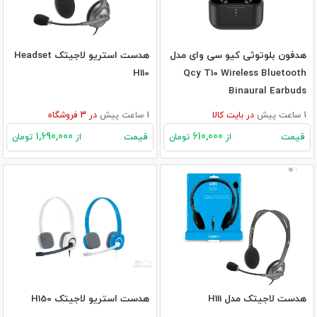
هدفون بلوتوثی کیو سی وای مدل
هدست استریو لاجیتک Headset
H110
Qcy T10 Wireless Bluetooth
Binaural Earbuds
1 ساعت پیش
در
بایت کالا
1 ساعت پیش
در
3
فروشگاه
1,690,000
610,000
قیمت
قیمت
از
تومان
از
تومان
هدست لاجیتک مدل H111
هدست استریو لاجیتک H150