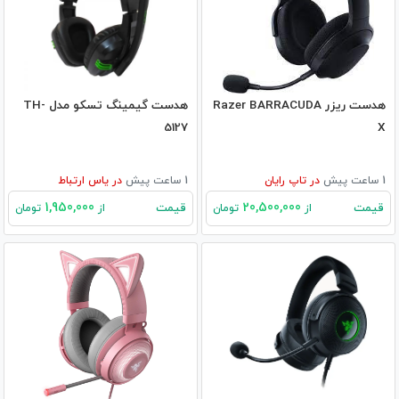
هدست ریزر Razer BARRACUDA
هدست گیمینگ تسکو مدل TH-
5127
X
1 ساعت پیش
در
تاپ رایان
1 ساعت پیش
در
یاس ارتباط
1,950,000
20,500,000
قیمت
قیمت
از
تومان
از
تومان