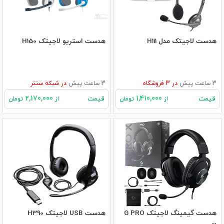
هدست لاجیتک مدل H111
هدست استریو لاجیتک H150
3 ساعت پیش
در
3
فروشگاه
3 ساعت پیش
در
شبکه سنتر
2,170,000
1,410,000
قیمت
قیمت
از
تومان
از
تومان
هدست گیمینگ لاجیتک G PRO
هدست USB لاجیتک H390