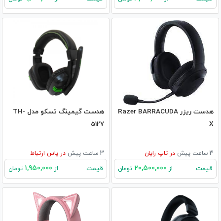
هدست ریزر Razer BARRACUDA
هدست گیمینگ تسکو مدل TH-
5127
X
3 ساعت پیش
در
تاپ رایان
3 ساعت پیش
در
یاس ارتباط
1,950,000
20,500,000
قیمت
قیمت
از
تومان
از
تومان