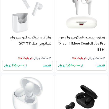
هدفون بیسیم شیائومی وان مور
هندزفری بلوتوث کیو سی وای
Xiaomi 1More ComfoBuds Pro
شیائومی مدل QCY T12
ES901
3 ساعت پیش
در
بایت کالا
3 ساعت پیش
در
بایت کالا
450,000
1,590,000
قیمت
قیمت
از
تومان
از
تومان