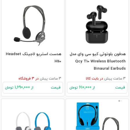
هدفون بلوتوثی کیو سی وای مدل
هدست استریو لاجیتک Headset
H110
Qcy T10 Wireless Bluetooth
Binaural Earbuds
3 ساعت پیش
در
بایت کالا
3 ساعت پیش
در
3
فروشگاه
1,690,000
610,000
قیمت
قیمت
از
تومان
از
تومان