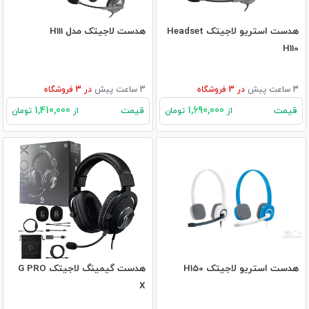
هدست استریو لاجیتک Headset
هدست لاجیتک مدل H111
H110
3 ساعت پیش
در
3
فروشگاه
3 ساعت پیش
در
3
فروشگاه
1,410,000
1,690,000
قیمت
قیمت
از
تومان
از
تومان
هدست استریو لاجیتک H150
هدست گیمینگ لاجیتک G PRO
X