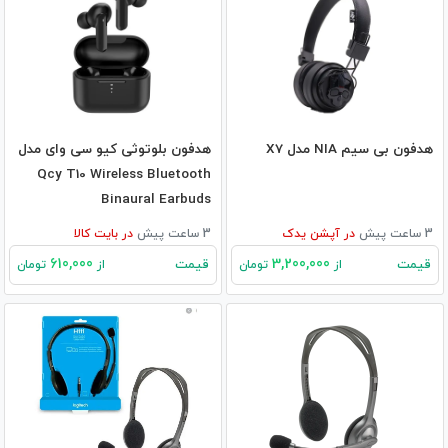
هدفون بی سیم NIA مدل X7
هدفون بلوتوثی کیو سی وای مدل
Qcy T10 Wireless Bluetooth
Binaural Earbuds
3 ساعت پیش
در
آپشن یدک
3 ساعت پیش
در
بایت کالا
610,000
3,200,000
قیمت
قیمت
از
تومان
از
تومان