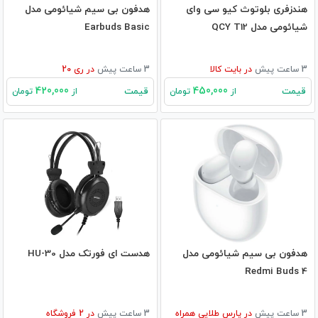
هندزفری بلوتوث کیو سی وای
هدفون بی‌ سیم شیائومی مدل
شیائومی مدل QCY T12
Earbuds Basic
3 ساعت پیش
در
بایت کالا
3 ساعت پیش
در
ری 20
420,000
450,000
قیمت
قیمت
از
تومان
از
تومان
هدفون بی سیم شیائومی مدل
هدست ای فورتک مدل HU-30
Redmi Buds 4
3 ساعت پیش
در
پارس طلایی همراه
3 ساعت پیش
در
2
فروشگاه