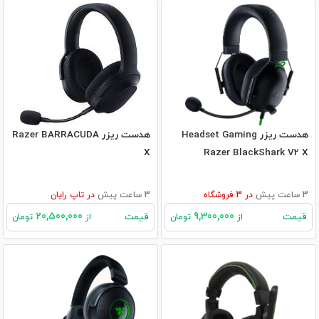
هدست ریزر Headset Gaming
هدست ریزر Razer BARRACUDA
X
Razer BlackShark V2 X
3 ساعت پیش
در
3
فروشگاه
3 ساعت پیش
در
تاپ رایان
20,500,000
9,300,000
قیمت
قیمت
از
تومان
از
تومان