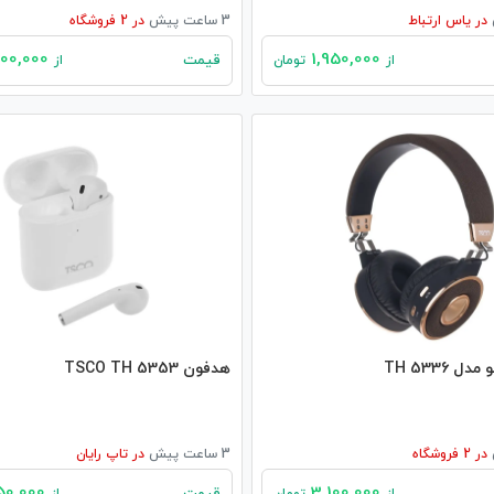
در
یاس ارتباط
3 ساعت پیش
در
2
فروشگاه
15,800,000
1,950,000
قیمت
از
تومان
از
TH 5336
هدفون TSCO TH 5353
در
2
فروشگاه
3 ساعت پیش
در
تاپ رایان
3,350,000
3,100,000