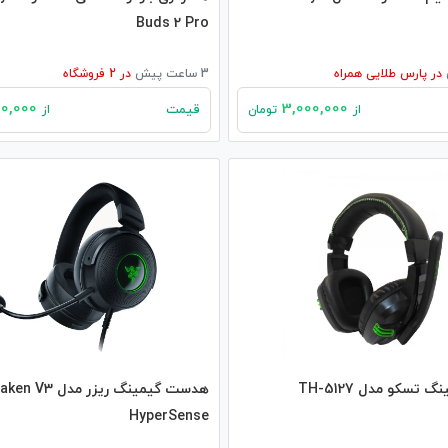
Buds 2 Pro
در
پارس طلایی همراه
3 ساعت پیش
در
2
فروشگاه
3,000,000
3,000,000
قیمت
از
تومان
از
سکو مدل TH-5127
هدست گیمینگ ریزر مدل  V3
HyperSense