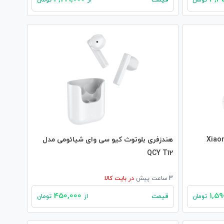
قیمت
تومان
از
تومان
یم شیائومی وان مور Xiaomi
هندزفری بلوتوث کیو سی وای شیائومی مدل
QCY T12
3 ساعت پیش
در
بایت کالا
450,000
قیمت
تومان
از
تومان