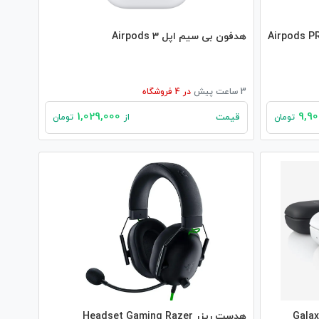
Airpods PRO 2 Wire
هدفون بی‌ سیم اپل Airpods 3
3 ساعت پیش
در
4
فروشگاه
1,029,000
قیمت
تومان
از
تومان
ی بلوتوث اصلی سامسونگ Galaxy
هدست ریزر Headset Gaming Razer