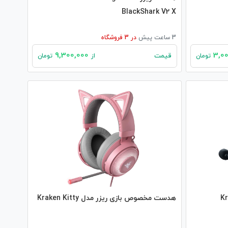
BlackShark V2 X
3 ساعت پیش
در
3
فروشگاه
9,300,000
قیمت
تومان
از
تومان
Kraken
هدست مخصوص بازی ریزر مدل Kraken Kitty