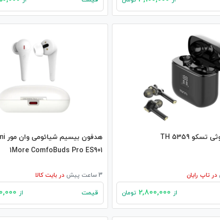
قیمت
از
تومان
از
تسکو TH 5359
هدفون بیس
1More ComfoBuds Pro ES901
در
تاپ رایان
3 ساعت پیش
در
بایت کالا
1,590,000
2,800,000
قیمت
از
تومان
از