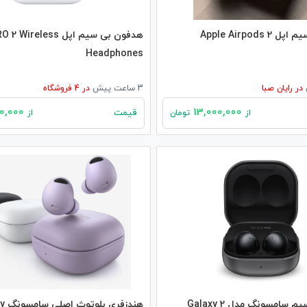
Apple Airpods
هدفون بی‌ سیم اپل less
Headphones
در
رایان صبا
3 ساعت پیش
در
4
فروشگاه
9,900,000
13,000,000
قیمت
از
تومان
از
هدفون بی سیم سامسونگ مدل 2 Galaxy
هندزفر