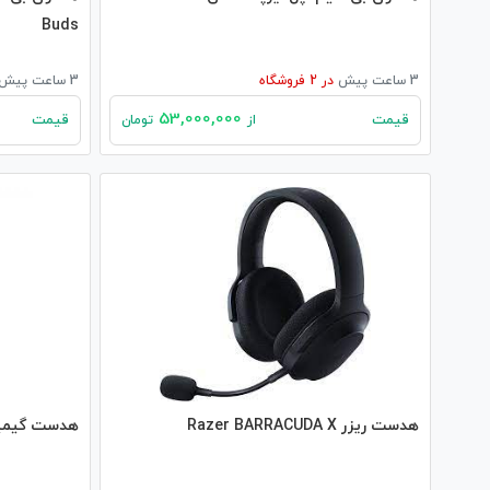
Buds
3 ساعت پیش
در
2
فروشگاه
3 ساعت پیش
53,000,000
قیمت
قیمت
از
تومان
هدست ریزر Razer BARRACUDA X
هدست گیمینگ ت