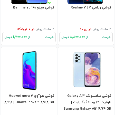
گوشی ریلمی 7 | Realme 7
گوشی میزو 16s | meizu 16s
2 ساعت پیش
در
ری 20
2 ساعت پیش
در
7
فروشگاه
1,700,000
8,800,000
قیمت
قیمت
از
تومان
از
تومان
گوشی سامسونگ Galaxy A13
گوشی هوآوی Huawei nova 4
ظرفیت 64 رم 4 گیگابایت |
8/128 | Huawei nova 4 8/128 GB
Samsung Galaxy A13 4/64 GB