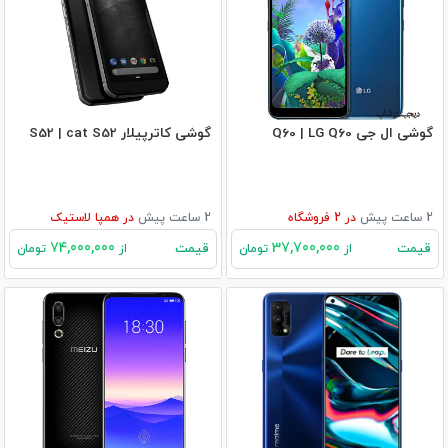
گوشی ال جی Q60 | LG Q60
گوشی کاترپیلار S52 | cat S52
2 ساعت پیش
در
2
فروشگاه
2 ساعت پیش
در
همپا لاستیک
74,000,000
37,700,000
قیمت
قیمت
از
تومان
از
تومان