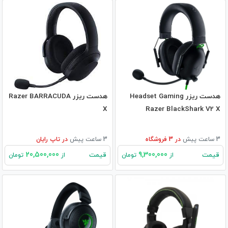
هدست ریزر Headset Gaming
هدست ریزر Razer BARRACUDA
X
Razer BlackShark V2 X
3 ساعت پیش
در
3
فروشگاه
3 ساعت پیش
در
تاپ رایان
20,500,000
9,300,000
قیمت
قیمت
از
تومان
از
تومان