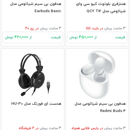
هندزفری بلوتوث کیو سی وای
هدفون بی‌ سیم شیائومی مدل
شیائومی مدل QCY T12
Earbuds Basic
3 ساعت پیش
در
بایت کالا
3 ساعت پیش
در
ری 20
420,000
450,000
قیمت
قیمت
از
تومان
از
تومان
هدفون بی سیم شیائومی مدل
هدست ای فورتک مدل HU-30
Redmi Buds 4
3 ساعت پیش
در
پارس طلایی همراه
3 ساعت پیش
در
2
فروشگاه