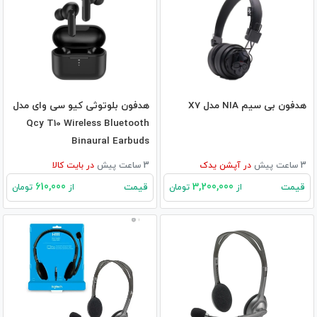
هدفون بی سیم NIA مدل X7
هدفون بلوتوثی کیو سی وای مدل
Qcy T10 Wireless Bluetooth
Binaural Earbuds
3 ساعت پیش
در
آپشن یدک
3 ساعت پیش
در
بایت کالا
610,000
3,200,000
قیمت
قیمت
از
تومان
از
تومان