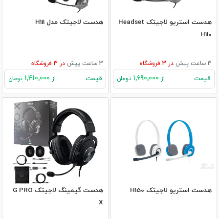
هدست استریو لاجیتک Headset
هدست لاجیتک مدل H111
H110
3 ساعت پیش
در
3
فروشگاه
3 ساعت پیش
در
3
فروشگاه
1,410,000
1,690,000
قیمت
قیمت
از
تومان
از
تومان
هدست استریو لاجیتک H150
هدست گیمینگ لاجیتک G PRO
X