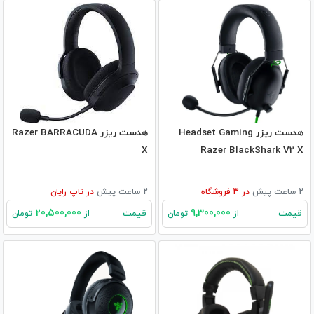
هدست ریزر Headset Gaming
هدست ریزر Razer BARRACUDA
X
Razer BlackShark V2 X
2 ساعت پیش
در
3
فروشگاه
2 ساعت پیش
در
تاپ رایان
20,500,000
9,300,000
قیمت
قیمت
از
تومان
از
تومان