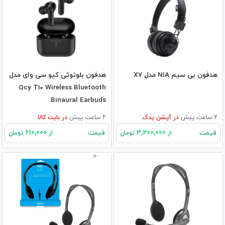
هدفون بی سیم NIA مدل X7
هدفون بلوتوثی کیو سی وای مدل
Qcy T10 Wireless Bluetooth
Binaural Earbuds
2 ساعت پیش
در
آپشن یدک
2 ساعت پیش
در
بایت کالا
610,000
3,200,000
قیمت
قیمت
از
تومان
از
تومان