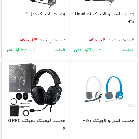
هدست استریو لاجیتک Headset
هدست لاجیتک مدل H111
H110
2 ساعت پیش
در
3
فروشگاه
2 ساعت پیش
در
3
فروشگاه
1,410,000
1,690,000
قیمت
قیمت
از
تومان
از
تومان
هدست استریو لاجیتک H150
هدست گیمینگ لاجیتک G PRO
X