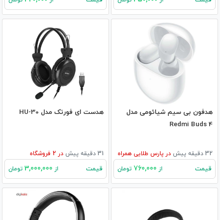
هدفون بی سیم شیائومی مدل
هدست ای فورتک مدل HU-30
Redmi Buds 4
32 دقیقه پیش
در
پارس طلایی همراه
31 دقیقه پیش
در
2
فروشگاه
3,000,000
760,000
قیمت
قیمت
از
تومان
از
تومان