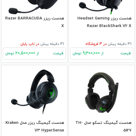
هدست ریزر Headset Gaming
هدست ریزر Razer BARRACUDA
X
Razer BlackShark V2 X
31 دقیقه پیش
در
3
فروشگاه
31 دقیقه پیش
در
تاپ رایان
20,500,000
9,300,000
قیمت
قیمت
از
تومان
از
تومان
هدست گیمینگ تسکو مدل TH-
هدست گیمینگ ریزر مدل Kraken
V3 HyperSense
5127