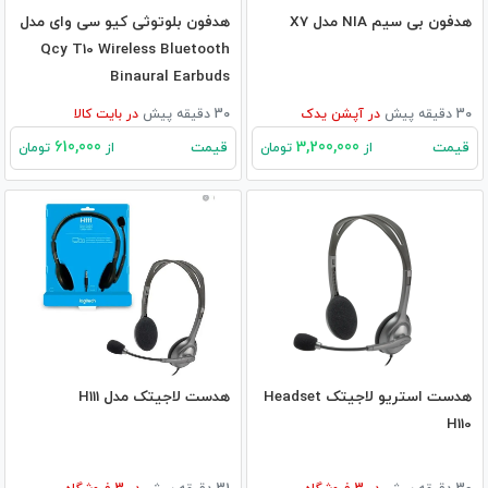
هدفون بی سیم NIA مدل X7
هدفون بلوتوثی کیو سی وای مدل
Qcy T10 Wireless Bluetooth
Binaural Earbuds
30 دقیقه پیش
در
آپشن یدک
30 دقیقه پیش
در
بایت کالا
610,000
3,200,000
قیمت
قیمت
از
تومان
از
تومان
هدست استریو لاجیتک Headset
هدست لاجیتک مدل H111
H110