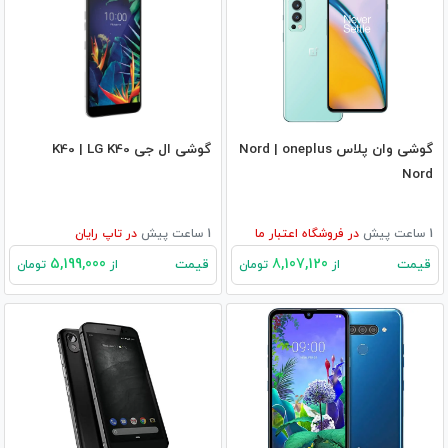
گوشی وان پلاس Nord | oneplus
گوشی ال جی K40 | LG K40
Nord
1 ساعت پیش
در
فروشگاه اعتبار ما
1 ساعت پیش
در
تاپ رایان
5,199,000
8,107,120
قیمت
قیمت
از
تومان
از
تومان