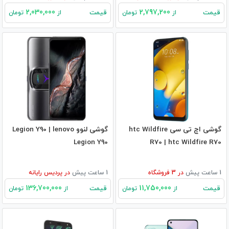
2,030,000
2,797,200
قیمت
قیمت
از
تومان
از
تومان
گوشی اچ تی سی htc Wildfire
گوشی لنوو Legion Y90 | lenovo
Legion Y90
R70 | htc Wildfire R70
1 ساعت پیش
در
3
فروشگاه
1 ساعت پیش
در
پردیس رایانه
136,700,000
11,750,000
قیمت
قیمت
از
تومان
از
تومان