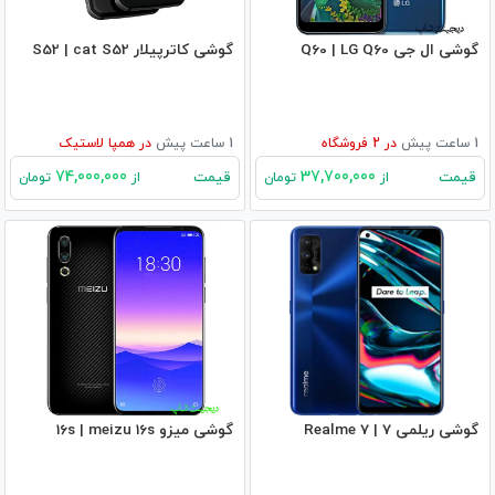
گوشی ال جی Q60 | LG Q60
گوشی کاترپیلار S52 | cat S52
1 ساعت پیش
در
2
فروشگاه
1 ساعت پیش
در
همپا لاستیک
74,000,000
37,700,000
قیمت
قیمت
از
تومان
از
تومان
گوشی ریلمی 7 | Realme 7
گوشی میزو 16s | meizu 16s