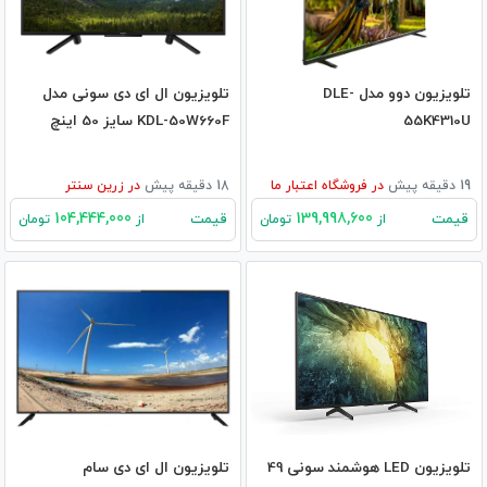
تلویزیون دوو مدل DLE-
تلویزیون ال ای دی سونی مدل
55K4310U
KDL-50W660F سایز 50 اینچ
19 دقیقه پیش
در
فروشگاه اعتبار ما
18 دقیقه پیش
در
زرین سنتر
104,444,000
139,998,600
قیمت
قیمت
از
تومان
از
تومان
تلویزیون LED هوشمند سونی 49
تلویزیون ال ای دی سام