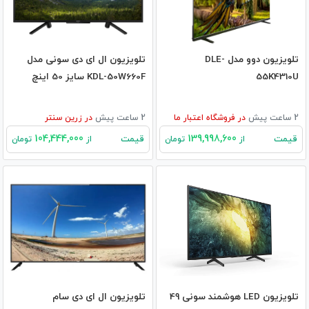
تلویزیون دوو مدل DLE-
تلویزیون ال ای دی سونی مدل
55K4310U
KDL-50W660F سایز 50 اینچ
2 ساعت پیش
در
فروشگاه اعتبار ما
2 ساعت پیش
در
زرین سنتر
104,444,000
139,998,600
قیمت
قیمت
از
تومان
از
تومان
تلویزیون LED هوشمند سونی 49
تلویزیون ال ای دی سام