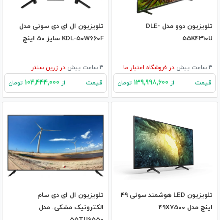
تلویزیون دوو مدل DLE-
تلویزیون ال ای دی سونی مدل
55K4310U
KDL-50W660F سایز 50 اینچ
3 ساعت پیش
در
فروشگاه اعتبار ما
3 ساعت پیش
در
زرین سنتر
104,444,000
139,998,600
قیمت
قیمت
از
تومان
از
تومان
تلویزیون LED هوشمند سونی 49
تلویزیون ال ای دی سام
اینچ مدل 49X7500
الکترونیک مشکی. مدل
55TU6550