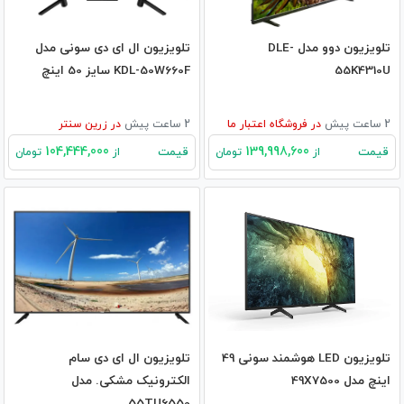
تلویزیون دوو مدل DLE-
تلویزیون ال ای دی سونی مدل
55K4310U
KDL-50W660F سایز 50 اینچ
2 ساعت پیش
در
فروشگاه اعتبار ما
2 ساعت پیش
در
زرین سنتر
104,444,000
139,998,600
قیمت
قیمت
از
تومان
از
تومان
تلویزیون LED هوشمند سونی 49
تلویزیون ال ای دی سام
اینچ مدل 49X7500
الکترونیک مشکی. مدل
55TU6550