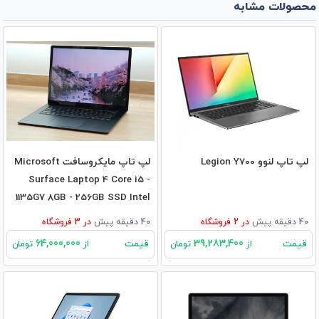
محصولات مشابه
لپ تاپ لنوو Legion Y700
لپ تاپ مایکروسافت Microsoft
Surface Laptop 4 Core i5 -
1135G7 8GB - 256GB SSD Intel
40 دقیقه پیش
در
2
فروشگاه
40 دقیقه پیش
در
3
فروشگاه
64,000,000
39,283,400
قیمت
قیمت
از
تومان
از
تومان