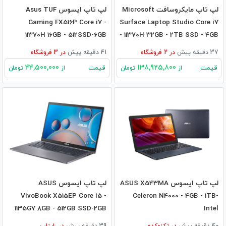
لپ تاپ مایکروسافت Microsoft
لپ تاپ ایسوس Asus TUF
Gaming FX516P Core i7 -
Surface Laptop Studio Core i7
11370H 16GB - 512SSD-6GB
- 11370H 32GB - 2TB SSD - 4GB
RTX3060
RTX3050Ti
37 دقیقه پیش
در
2
فروشگاه
41 دقیقه پیش
در
3
فروشگاه
44,500,000
138,925,800
قیمت
قیمت
از
تومان
از
تومان
لپ تاپ ایسوس ASUS X543MA
لپ تاپ ایسوس ASUS
VivoBook X515EP Core i5 -
Celeron N4000 - 4GB - 1TB-
1135G7 8GB - 512GB SSD-2GB
Intel
MX330
40 دقیقه پیش
در
تکنوکده
39 دقیقه پیش
در
رایتاپ