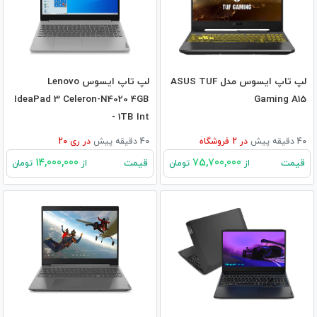
لپ تاپ ایسوس مدل ASUS TUF
لپ تاپ ایسوس Lenovo
IdeaPad 3 Celeron-N4020 4GB
Gaming A15
- 1TB Int
40 دقیقه پیش
در
2
فروشگاه
40 دقیقه پیش
در
ری 20
14,000,000
75,700,000
قیمت
قیمت
از
تومان
از
تومان