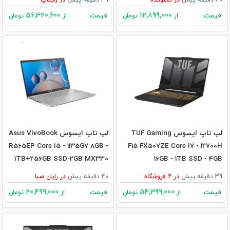
56,320,600
12,899,000
قیمت
قیمت
از
تومان
از
تومان
لپ تاپ ایسوس TUF Gaming
لپ تاپ ایسوس Asus VivoBook
R565EP Core i5 - 1135G7 8GB -
F15 FX507ZE Core i7 - 12700H
1TB+256GB SSD-2GB MX330
16GB - 1TB SSD - 4GB
RTX3050TI
39 دقیقه پیش
در
2
فروشگاه
40 دقیقه پیش
در
رایان صبا
20,499,000
54,399,000
قیمت
قیمت
از
تومان
از
تومان