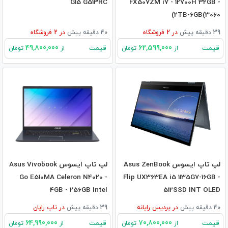
G15 G513RC
FX507ZM i7 - 12700H 32GB -
2TB-6GB(3060)
39 دقیقه پیش
در
2
فروشگاه
40 دقیقه پیش
در
2
فروشگاه
49,800,000
62,599,000
قیمت
قیمت
از
تومان
از
تومان
لپ تاپ ایسوس Asus ZenBook
لپ تاپ ایسوس Asus Vivobook
Go E510MA Celeron N4020 -
Flip UX363EA i5 1135G7-16GB -
4GB - 256GB Intel
512SSD INT OLED
40 دقیقه پیش
در
پردیس رایانه
39 دقیقه پیش
در
تاپ رایان
64,990,000
70,800,000
قیمت
قیمت
از
تومان
از
تومان