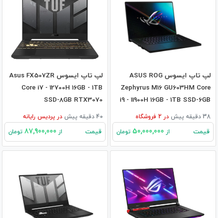
لپ تاپ ایسوس ASUS ROG
لپ تاپ ایسوس Asus FX507ZR
Core i7 - 12700H 16GB - 1TB
Zephyrus M16 GU603HM Core
SSD-8GB RTX3070
i9 - 11900H 16GB - 1TB SSD-6GB
RTX3060
38 دقیقه پیش
در
2
فروشگاه
40 دقیقه پیش
در
پردیس رایانه
87,900,000
50,000,000
قیمت
قیمت
از
تومان
از
تومان