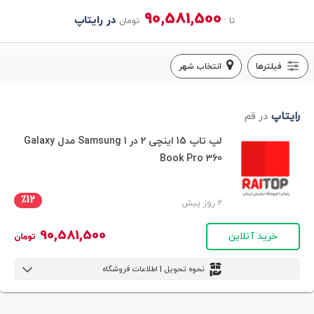
90,581,500
در رایتاپ
تا :
تومان
فیلترها
انتخاب شهر
رایتاپ
در قم
لپ تاپ 15 اینچی 2 در 1 Samsung مدل Galaxy
Book Pro 360
٪12
2 روز پیش
90,581,500
خرید آنلاین
تومان
نحوه تحویل | اطلاعات فروشگاه