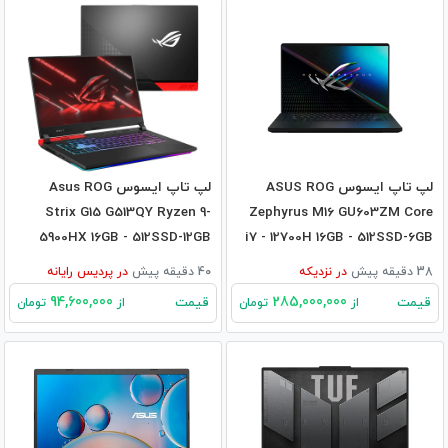
لپ تاپ ایسوس ASUS ROG
لپ تاپ ایسوس Asus ROG
Strix G15 G513QY Ryzen 9-
Zephyrus M16 GU603ZM Core
5900HX 16GB - 512SSD-12GB
i7 - 12700H 16GB - 512SSD-6GB
RX6800M
RTX3060
38 دقیقه پیش
در
نزدیکه
40 دقیقه پیش
در
پردیس رایانه
94,600,000
285,000,000
قیمت
قیمت
از
تومان
از
تومان