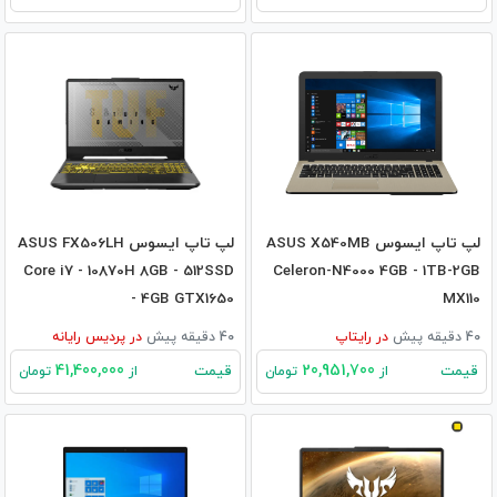
لپ تاپ ایسوس ASUS X540MB
لپ تاپ ایسوس ASUS FX506LH
Core i7 - 10870H 8GB - 512SSD
Celeron-N4000 4GB - 1TB-2GB
- 4GB GTX1650
MX110
40 دقیقه پیش
در
رایتاپ
40 دقیقه پیش
در
پردیس رایانه
41,400,000
20,951,700
قیمت
قیمت
از
تومان
از
تومان