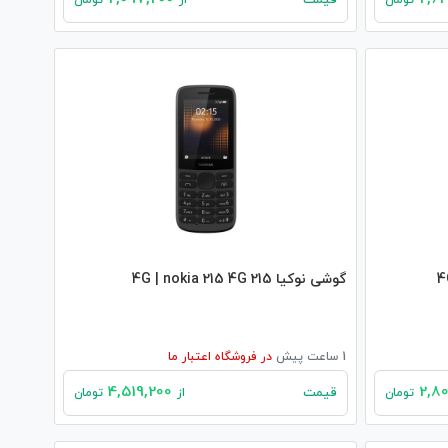
قیمت
تومان
از
تومان
گوشی نوکیا 215 4G | nokia 215 4G
1 ساعت پیش
در
فروشگاه اعتبار ما
4,519,200
قیمت
تومان
از
تومان