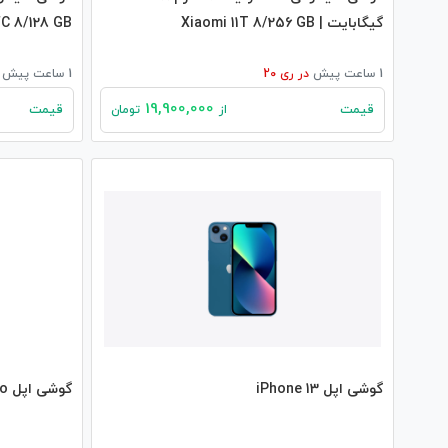
گیگابایت | Xiaomi 11T 8/256 GB
C 8/128 GB
1 ساعت پیش
در
ری 20
1 ساعت پیش
19,900,000
قیمت
قیمت
از
تومان
گوشی اپل iPhone 13
گوشی اپل iPhone 12 Pro