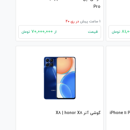
Pro
1 ساعت پیش
در
ری 20
70,000,000
قیمت
تومان
از
تومان
iPhone 11 Pro
گوشی آنر X8 | honor X8