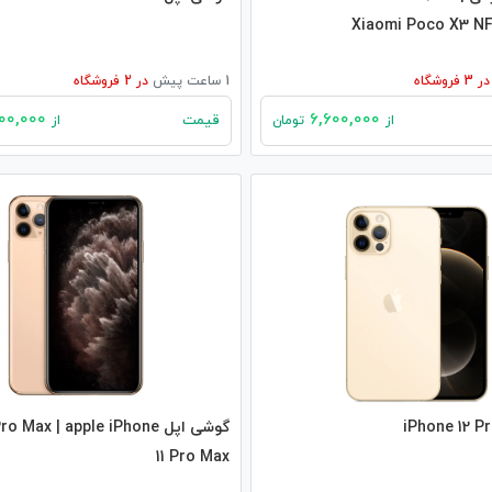
Xiaomi Poco X3 NF
در
3
فروشگاه
1 ساعت پیش
در
2
فروشگاه
81,000,000
6,600,000
قیمت
از
تومان
از
گوشی اپل  Max | apple iPhone
11 Pro Max