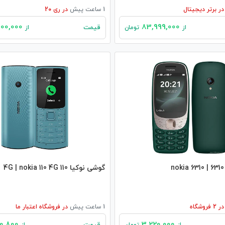
در
برتر دیجیتال
1 ساعت پیش
در
ری 20
30,000,000
83,999,000
قیمت
از
تومان
از
گوشی نوکیا 110 4G | nokia 110 4G
در
2
فروشگاه
1 ساعت پیش
در
فروشگاه اعتبار ما
2,620,800
3,220,000