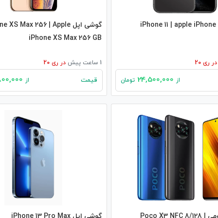
گوشی اپل S Max 256 | Apple
iPhone XS Max 256 GB
در
ری 20
1 ساعت پیش
در
ری 20
25,800,000
24,500,000
قیمت
از
تومان
از
گوشی شیائومی Poco X3 NFC 8/128 |
گوشی اپل iPhone 13 Pro Max