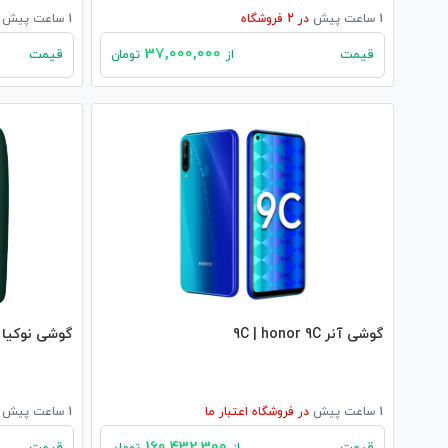
1 ساعت پیش
در
2
فروشگاه
1 ساعت پیش
37,000,000
قیمت
قیمت
از
تومان
گوشی آنر 9C | honor 9C
گوشی نوکیا 6310 | nokia 6310
1 ساعت پیش
در
فروشگاه اعتبار ما
1 ساعت پیش
160,432,300