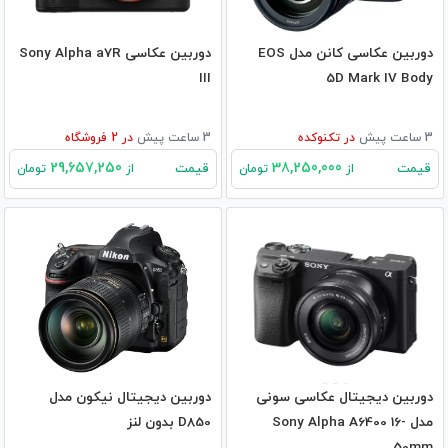
دوربین عکاسی کانن مدل EOS
دوربین عکاسی Sony Alpha a7R
III
5D Mark IV Body
3 ساعت پیش
در
تکنوکده
3 ساعت پیش
در
2
فروشگاه
29,657,250
38,250,000
قیمت
قیمت
از
تومان
از
تومان
دوربین دیجیتال عکاسی سونی
دوربین دیجیتال نیکون مدل
مدل Sony Alpha A6400 16-
D850 بدون لنز
50mm