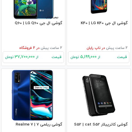
گوشی ال جی K40 | LG K40
گوشی ال جی Q60 | LG Q60
2 ساعت پیش
در
تاپ رایان
2 ساعت پیش
در
2
فروشگاه
37,700,000
5,199,000
قیمت
قیمت
از
تومان
از
تومان
گوشی کاترپیلار S52 | cat S52
گوشی ریلمی 7 | Realme 7