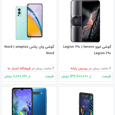
گوشی لنوو Legion Y90 | lenovo
گوشی وان پلاس Nord | oneplus
Nord
Legion Y90
2 ساعت پیش
در
پردیس رایانه
2 ساعت پیش
در
فروشگاه اعتبار ما
8,107,120
136,700,000
قیمت
قیمت
از
تومان
از
تومان