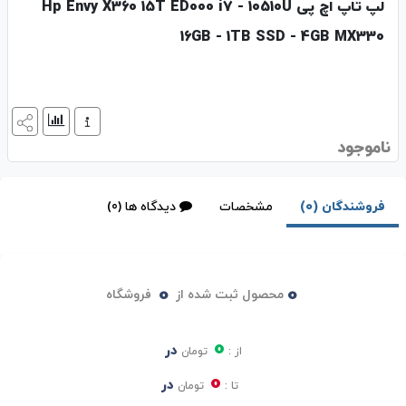
لپ تاپ اچ‌ پی Hp Envy X360 15T ED000 i7 - 10510U
16GB - 1TB SSD - 4GB MX330
ناموجود
فروشندگان (0)
مشخصات
دیدگاه ها (0)
0
0
محصول ثبت شده از
فروشگاه
0
در
از :
تومان
0
در
تا :
تومان