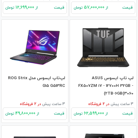
12,699,000
57,000,000
قیمت
قیمت
از
تومان
از
تومان
لپ تاپ ایسوس ASUS
لپ‌تاپ ایسوس مدل ROG Strix
G15 G513RC
FX507ZM i7 - 12700H 32GB -
2TB-6GB(3060)
3 ساعت پیش
در
2
فروشگاه
3 ساعت پیش
در
2
فروشگاه
49,800,000
62,599,000
قیمت
قیمت
از
تومان
از
تومان