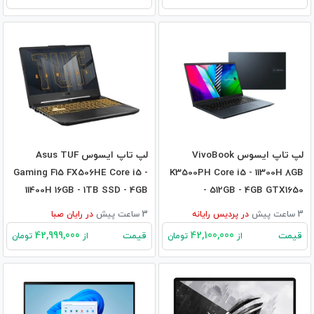
لپ تاپ ایسوس VivoBook
لپ تاپ ایسوس Asus TUF
Gaming F15 FX506HE Core i5 -
K3500PH Core i5 - 11300H 8GB
11400H 16GB - 1TB SSD - 4GB
- 512GB - 4GB GTX1650
3050Ti
3 ساعت پیش
در
پردیس رایانه
3 ساعت پیش
در
رایان صبا
42,999,000
42,100,000
قیمت
قیمت
از
تومان
از
تومان