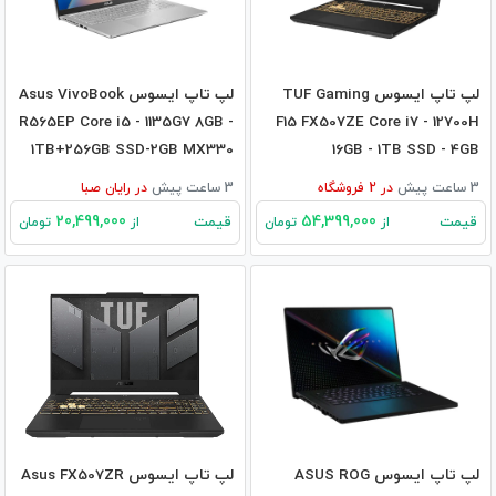
لپ تاپ ایسوس TUF Gaming
لپ تاپ ایسوس Asus VivoBook
R565EP Core i5 - 1135G7 8GB -
F15 FX507ZE Core i7 - 12700H
1TB+256GB SSD-2GB MX330
16GB - 1TB SSD - 4GB
RTX3050TI
3 ساعت پیش
در
2
فروشگاه
3 ساعت پیش
در
رایان صبا
20,499,000
54,399,000
قیمت
قیمت
از
تومان
از
تومان
لپ تاپ ایسوس ASUS ROG
لپ تاپ ایسوس Asus FX507ZR