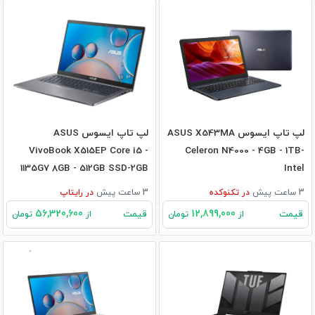
لپ تاپ ایسوس ASUS X543MA
لپ تاپ ایسوس ASUS
VivoBook X515EP Core i5 -
Celeron N4000 - 4GB - 1TB-
1135G7 8GB - 512GB SSD-2GB
Intel
MX330
3 ساعت پیش
در
تکنوکده
3 ساعت پیش
در
رایتاپ
56,320,600
12,899,000
قیمت
قیمت
از
تومان
از
تومان