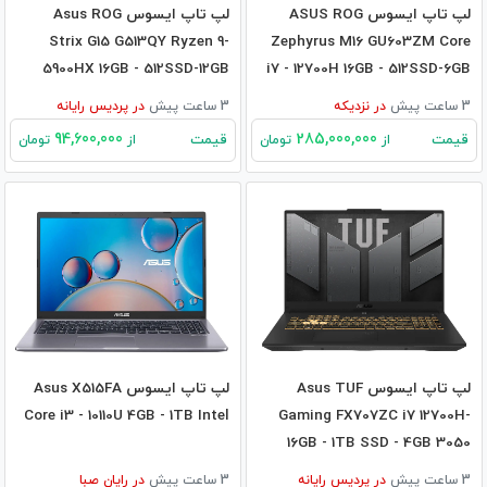
لپ تاپ ایسوس ASUS ROG
لپ تاپ ایسوس Asus ROG
Strix G15 G513QY Ryzen 9-
Zephyrus M16 GU603ZM Core
5900HX 16GB - 512SSD-12GB
i7 - 12700H 16GB - 512SSD-6GB
RX6800M
RTX3060
3 ساعت پیش
در
نزدیکه
3 ساعت پیش
در
پردیس رایانه
94,600,000
285,000,000
قیمت
قیمت
از
تومان
از
تومان
لپ تاپ ایسوس Asus TUF
لپ تاپ ایسوس Asus X515FA
Core i3 - 10110U 4GB - 1TB Intel
Gaming FX707ZC i7 12700H-
16GB - 1TB SSD - 4GB 3050
3 ساعت پیش
در
پردیس رایانه
3 ساعت پیش
در
رایان صبا