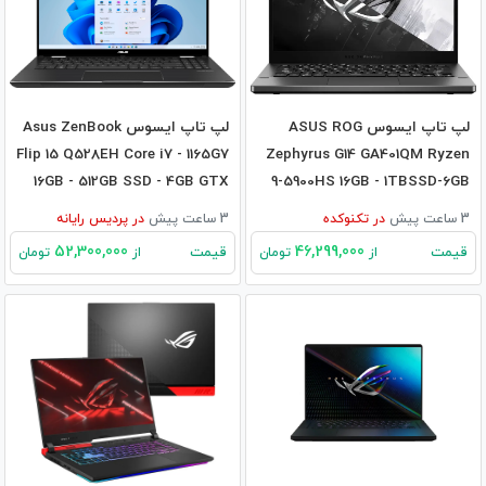
لپ تاپ ایسوس ASUS ROG
لپ تاپ ایسوس Asus ZenBook
Flip 15 Q528EH Core i7 - 1165G7
Zephyrus G14 GA401QM Ryzen
16GB - 512GB SSD - 4GB GTX
9-5900HS 16GB - 1TBSSD-6GB
1650
RTX3060
3 ساعت پیش
در
تکنوکده
3 ساعت پیش
در
پردیس رایانه
52,300,000
46,299,000
قیمت
قیمت
از
تومان
از
تومان