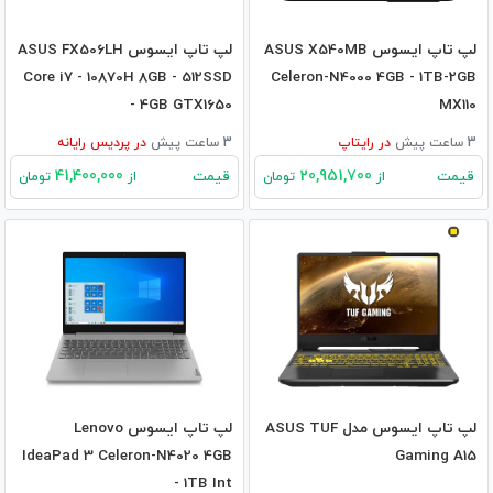
لپ تاپ ایسوس ASUS X540MB
لپ تاپ ایسوس ASUS FX506LH
Core i7 - 10870H 8GB - 512SSD
Celeron-N4000 4GB - 1TB-2GB
- 4GB GTX1650
MX110
3 ساعت پیش
در
رایتاپ
3 ساعت پیش
در
پردیس رایانه
41,400,000
20,951,700
قیمت
قیمت
از
تومان
از
تومان
لپ تاپ ایسوس مدل ASUS TUF
لپ تاپ ایسوس Lenovo
IdeaPad 3 Celeron-N4020 4GB
Gaming A15
- 1TB Int