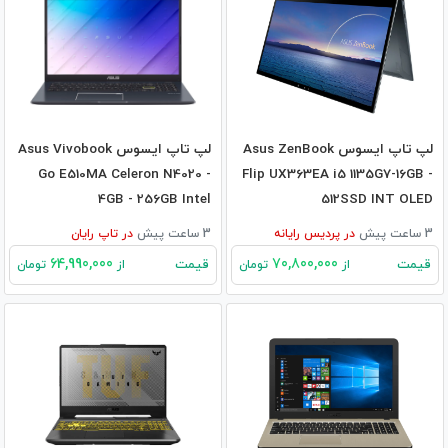
لپ تاپ ایسوس Asus ZenBook
لپ تاپ ایسوس Asus Vivobook
Go E510MA Celeron N4020 -
Flip UX363EA i5 1135G7-16GB -
4GB - 256GB Intel
512SSD INT OLED
3 ساعت پیش
در
پردیس رایانه
3 ساعت پیش
در
تاپ رایان
64,990,000
70,800,000
قیمت
قیمت
از
تومان
از
تومان