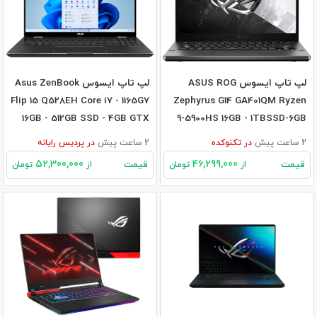
لپ تاپ ایسوس ASUS ROG
لپ تاپ ایسوس Asus ZenBook
Flip 15 Q528EH Core i7 - 1165G7
Zephyrus G14 GA401QM Ryzen
16GB - 512GB SSD - 4GB GTX
9-5900HS 16GB - 1TBSSD-6GB
1650
RTX3060
2 ساعت پیش
در
تکنوکده
2 ساعت پیش
در
پردیس رایانه
52,300,000
46,299,000
قیمت
قیمت
از
تومان
از
تومان