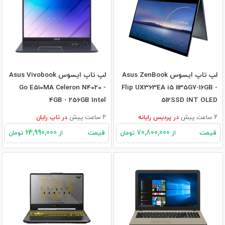
لپ تاپ ایسوس Asus ZenBook
لپ تاپ ایسوس Asus Vivobook
Go E510MA Celeron N4020 -
Flip UX363EA i5 1135G7-16GB -
4GB - 256GB Intel
512SSD INT OLED
2 ساعت پیش
در
پردیس رایانه
2 ساعت پیش
در
تاپ رایان
64,990,000
70,800,000
قیمت
قیمت
از
تومان
از
تومان