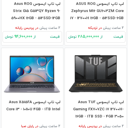
لپ تاپ ایسوس ASUS ROG
لپ تاپ ایسوس Asus ROG
Strix G15 G513QY Ryzen 9-
Zephyrus M16 GU603ZM Core
5900HX 16GB - 512SSD-12GB
i7 - 12700H 16GB - 512SSD-6GB
RX6800M
RTX3060
2 ساعت پیش
در
نزدیکه
2 ساعت پیش
در
پردیس رایانه
94,600,000
285,000,000
قیمت
قیمت
از
تومان
از
تومان
لپ تاپ ایسوس Asus TUF
لپ تاپ ایسوس Asus X515FA
Core i3 - 10110U 4GB - 1TB Intel
Gaming FX707ZC i7 12700H-
16GB - 1TB SSD - 4GB 3050
2 ساعت پیش
در
پردیس رایانه
2 ساعت پیش
در
رایان صبا