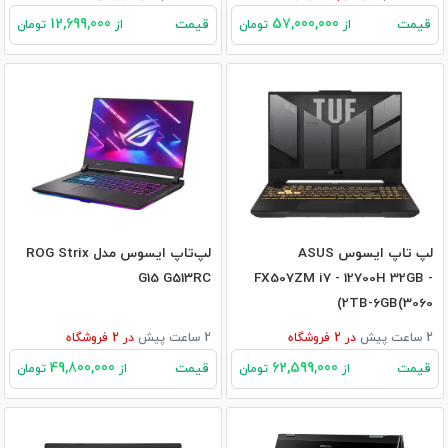
12,699,000
57,000,000
قیمت
قیمت
از
تومان
از
تومان
لپ تاپ ایسوس ASUS
لپ‌تاپ ایسوس مدل ROG Strix
G15 G513RC
FX507ZM i7 - 12700H 32GB -
2TB-6GB(3060)
2 ساعت پیش
در
2
فروشگاه
2 ساعت پیش
در
2
فروشگاه
49,800,000
62,599,000
قیمت
قیمت
از
تومان
از
تومان