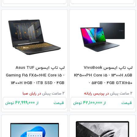
لپ تاپ ایسوس VivoBook
لپ تاپ ایسوس Asus TUF
Gaming F15 FX506HE Core i5 -
K3500PH Core i5 - 11300H 8GB
11400H 16GB - 1TB SSD - 4GB
- 512GB - 4GB GTX1650
3050Ti
2 ساعت پیش
در
پردیس رایانه
2 ساعت پیش
در
رایان صبا
42,999,000
42,100,000
قیمت
قیمت
از
تومان
از
تومان