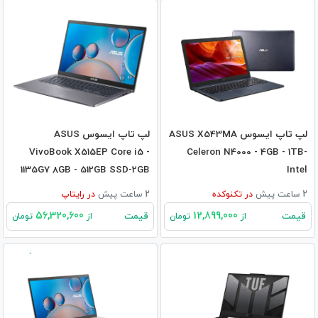
لپ تاپ ایسوس ASUS X543MA
لپ تاپ ایسوس ASUS
VivoBook X515EP Core i5 -
Celeron N4000 - 4GB - 1TB-
1135G7 8GB - 512GB SSD-2GB
Intel
MX330
2 ساعت پیش
در
تکنوکده
2 ساعت پیش
در
رایتاپ
56,320,600
12,899,000
قیمت
قیمت
از
تومان
از
تومان