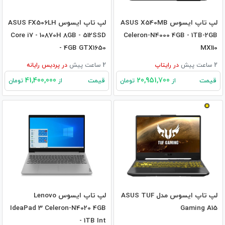
لپ تاپ ایسوس ASUS X540MB
لپ تاپ ایسوس ASUS FX506LH
Core i7 - 10870H 8GB - 512SSD
Celeron-N4000 4GB - 1TB-2GB
- 4GB GTX1650
MX110
2 ساعت پیش
در
رایتاپ
2 ساعت پیش
در
پردیس رایانه
41,400,000
20,951,700
قیمت
قیمت
از
تومان
از
تومان
لپ تاپ ایسوس مدل ASUS TUF
لپ تاپ ایسوس Lenovo
IdeaPad 3 Celeron-N4020 4GB
Gaming A15
- 1TB Int