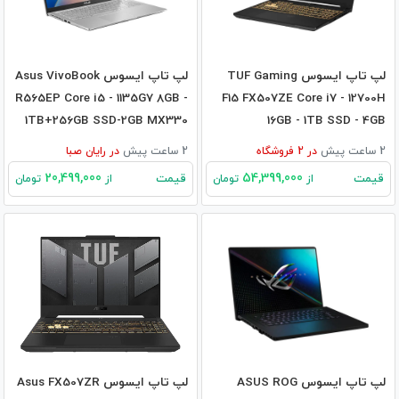
لپ تاپ ایسوس TUF Gaming
لپ تاپ ایسوس Asus VivoBook
R565EP Core i5 - 1135G7 8GB -
F15 FX507ZE Core i7 - 12700H
1TB+256GB SSD-2GB MX330
16GB - 1TB SSD - 4GB
RTX3050TI
2 ساعت پیش
در
2
فروشگاه
2 ساعت پیش
در
رایان صبا
20,499,000
54,399,000
قیمت
قیمت
از
تومان
از
تومان
لپ تاپ ایسوس ASUS ROG
لپ تاپ ایسوس Asus FX507ZR