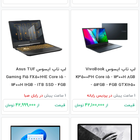
لپ تاپ ایسوس VivoBook
لپ تاپ ایسوس Asus TUF
Gaming F15 FX506HE Core i5 -
K3500PH Core i5 - 11300H 8GB
11400H 16GB - 1TB SSD - 4GB
- 512GB - 4GB GTX1650
3050Ti
1 ساعت پیش
در
پردیس رایانه
1 ساعت پیش
در
رایان صبا
42,999,000
42,100,000
قیمت
قیمت
از
تومان
از
تومان