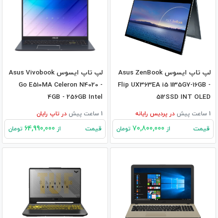
لپ تاپ ایسوس Asus ZenBook
لپ تاپ ایسوس Asus Vivobook
Go E510MA Celeron N4020 -
Flip UX363EA i5 1135G7-16GB -
4GB - 256GB Intel
512SSD INT OLED
1 ساعت پیش
در
پردیس رایانه
1 ساعت پیش
در
تاپ رایان
64,990,000
70,800,000
قیمت
قیمت
از
تومان
از
تومان