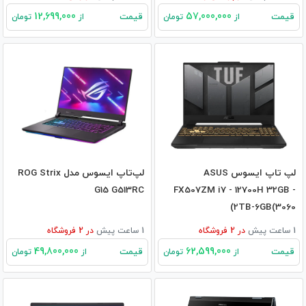
12,699,000
57,000,000
قیمت
قیمت
از
تومان
از
تومان
لپ تاپ ایسوس ASUS
لپ‌تاپ ایسوس مدل ROG Strix
G15 G513RC
FX507ZM i7 - 12700H 32GB -
2TB-6GB(3060)
1 ساعت پیش
در
2
فروشگاه
1 ساعت پیش
در
2
فروشگاه
49,800,000
62,599,000
قیمت
قیمت
از
تومان
از
تومان