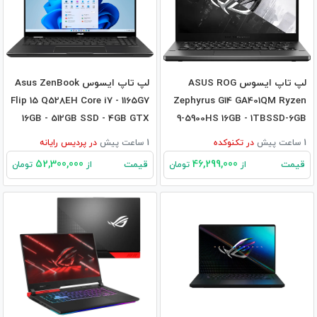
لپ تاپ ایسوس ASUS ROG
لپ تاپ ایسوس Asus ZenBook
Flip 15 Q528EH Core i7 - 1165G7
Zephyrus G14 GA401QM Ryzen
16GB - 512GB SSD - 4GB GTX
9-5900HS 16GB - 1TBSSD-6GB
1650
RTX3060
1 ساعت پیش
در
تکنوکده
1 ساعت پیش
در
پردیس رایانه
52,300,000
46,299,000
قیمت
قیمت
از
تومان
از
تومان