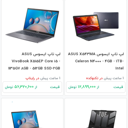
لپ تاپ ایسوس ASUS X543MA
لپ تاپ ایسوس ASUS
VivoBook X515EP Core i5 -
Celeron N4000 - 4GB - 1TB-
1135G7 8GB - 512GB SSD-2GB
Intel
MX330
1 ساعت پیش
در
تکنوکده
1 ساعت پیش
در
رایتاپ
56,320,600
12,899,000
قیمت
قیمت
از
تومان
از
تومان