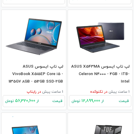
لپ تاپ ایسوس ASUS X543MA
لپ تاپ ایسوس ASUS
VivoBook X515EP Core i5 -
Celeron N4000 - 4GB - 1TB-
1135G7 8GB - 512GB SSD-2GB
Intel
MX330
1 ساعت پیش
در
تکنوکده
1 ساعت پیش
در
رایتاپ
56,320,600
12,899,000
قیمت
قیمت
از
تومان
از
تومان