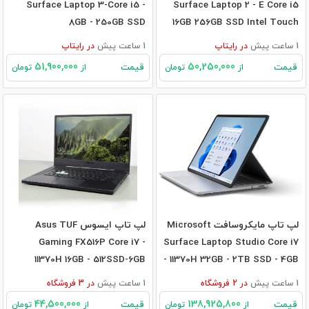
Surface Laptop 3-Core i5 -
Surface Laptop 2 - E Core i5
8GB - 250GB SSD
16GB 256GB SSD Intel Touch
1 ساعت پیش
در
رایتاپ
1 ساعت پیش
در
رایتاپ
51,900,000
50,250,000
قیمت
قیمت
از
تومان
از
تومان
لپ تاپ مایکروسافت Microsoft
لپ تاپ ایسوس Asus TUF
Gaming FX516P Core i7 -
Surface Laptop Studio Core i7
11370H 16GB - 512SSD-6GB
- 11370H 32GB - 2TB SSD - 4GB
RTX3060
RTX3050Ti
1 ساعت پیش
در
2
فروشگاه
1 ساعت پیش
در
3
فروشگاه
44,500,000
138,925,800
قیمت
قیمت
از
تومان
از
تومان