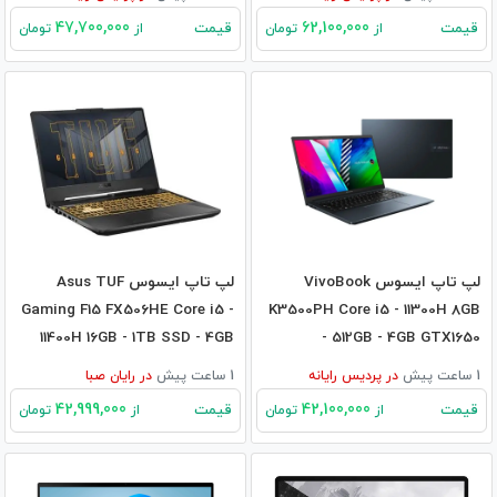
47,700,000
62,100,000
قیمت
قیمت
از
تومان
از
تومان
لپ تاپ ایسوس VivoBook
لپ تاپ ایسوس Asus TUF
Gaming F15 FX506HE Core i5 -
K3500PH Core i5 - 11300H 8GB
11400H 16GB - 1TB SSD - 4GB
- 512GB - 4GB GTX1650
3050Ti
1 ساعت پیش
در
پردیس رایانه
1 ساعت پیش
در
رایان صبا
42,999,000
42,100,000
قیمت
قیمت
از
تومان
از
تومان