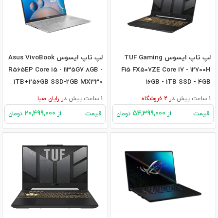
لپ تاپ ایسوس TUF Gaming
لپ تاپ ایسوس Asus VivoBook
R565EP Core i5 - 1135G7 8GB -
F15 FX507ZE Core i7 - 12700H
1TB+256GB SSD-2GB MX330
16GB - 1TB SSD - 4GB
RTX3050TI
1 ساعت پیش
در
2
فروشگاه
1 ساعت پیش
در
رایان صبا
20,499,000
54,399,000
قیمت
قیمت
از
تومان
از
تومان