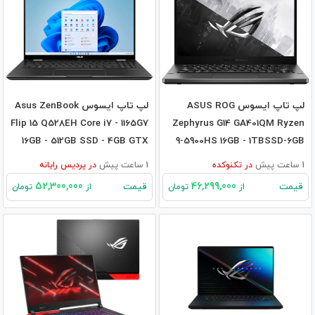
لپ تاپ ایسوس ASUS ROG
لپ تاپ ایسوس Asus ZenBook
Flip 15 Q528EH Core i7 - 1165G7
Zephyrus G14 GA401QM Ryzen
16GB - 512GB SSD - 4GB GTX
9-5900HS 16GB - 1TBSSD-6GB
1650
RTX3060
1 ساعت پیش
در
تکنوکده
1 ساعت پیش
در
پردیس رایانه
52,300,000
46,299,000
قیمت
قیمت
از
تومان
از
تومان