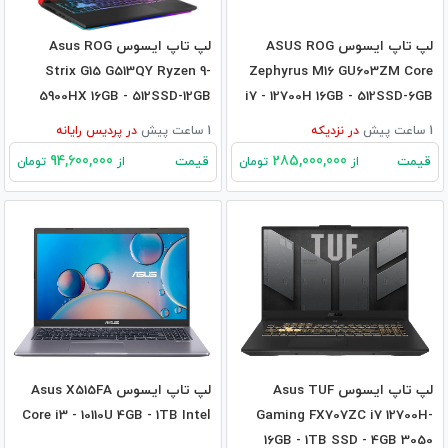
لپ تاپ ایسوس ASUS ROG
لپ تاپ ایسوس Asus ROG
Strix G15 G513QY Ryzen 9-
Zephyrus M16 GU603ZM Core
5900HX 16GB - 512SSD-12GB
i7 - 12700H 16GB - 512SSD-6GB
RX6800M
RTX3060
1 ساعت پیش
در
نزدیکه
1 ساعت پیش
در
پردیس رایانه
94,600,000
285,000,000
قیمت
قیمت
از
تومان
از
تومان
لپ تاپ ایسوس Asus TUF
لپ تاپ ایسوس Asus X515FA
Core i3 - 10110U 4GB - 1TB Intel
Gaming FX707ZC i7 12700H-
16GB - 1TB SSD - 4GB 3050