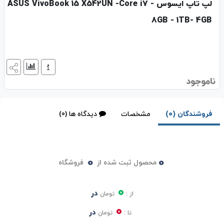
لپ تاپ ایسوس ASUS VivoBook 15 X542UN -Core i7 -
8GB - 1TB- 4GB
ناموجود
فروشندگان (0)
مشخصات
دیدگاه ها (0)
0
0
محصول ثبت شده از
فروشگاه
0
در
از :
تومان
0
در
تا :
تومان