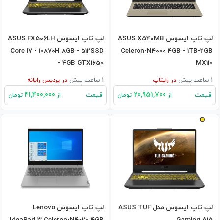
لپ تاپ ایسوس ASUS X540MB
لپ تاپ ایسوس ASUS FX506LH
Core i7 - 10870H 8GB - 512SSD
Celeron-N4000 4GB - 1TB-2GB
- 4GB GTX1650
MX110
1 ساعت پیش
در
رایتاپ
1 ساعت پیش
در
پردیس رایانه
41,400,000
20,951,700
قیمت
قیمت
از
تومان
از
تومان
لپ تاپ ایسوس مدل ASUS TUF
لپ تاپ ایسوس Lenovo
IdeaPad 3 Celeron-N4020 4GB
Gaming A15