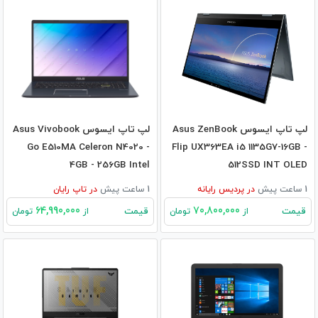
لپ تاپ ایسوس Asus ZenBook
لپ تاپ ایسوس Asus Vivobook
Go E510MA Celeron N4020 -
Flip UX363EA i5 1135G7-16GB -
4GB - 256GB Intel
512SSD INT OLED
1 ساعت پیش
در
پردیس رایانه
1 ساعت پیش
در
تاپ رایان
64,990,000
70,800,000
قیمت
قیمت
از
تومان
از
تومان