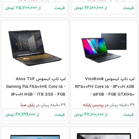
75,700,000
62,100,000
قیمت
قیمت
از
تومان
از
تومان
لپ تاپ ایسوس VivoBook
لپ تاپ ایسوس Asus TUF
Gaming F15 FX506HE Core i5 -
K3500PH Core i5 - 11300H 8GB
11400H 16GB - 1TB SSD - 4GB
- 512GB - 4GB GTX1650
3050Ti
39 دقیقه پیش
در
پردیس رایانه
39 دقیقه پیش
در
رایان صبا
42,999,000
42,100,000
قیمت
قیمت
از
تومان
از
تومان