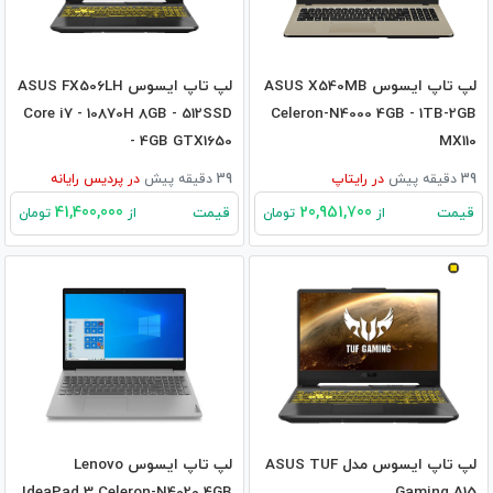
لپ تاپ ایسوس ASUS X540MB
لپ تاپ ایسوس ASUS FX506LH
Core i7 - 10870H 8GB - 512SSD
Celeron-N4000 4GB - 1TB-2GB
- 4GB GTX1650
MX110
39 دقیقه پیش
در
رایتاپ
39 دقیقه پیش
در
پردیس رایانه
41,400,000
20,951,700
قیمت
قیمت
از
تومان
از
تومان
لپ تاپ ایسوس مدل ASUS TUF
لپ تاپ ایسوس Lenovo
IdeaPad 3 Celeron-N4020 4GB
Gaming A15