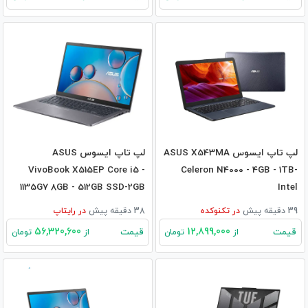
لپ تاپ ایسوس ASUS X543MA
لپ تاپ ایسوس ASUS
VivoBook X515EP Core i5 -
Celeron N4000 - 4GB - 1TB-
1135G7 8GB - 512GB SSD-2GB
Intel
MX330
39 دقیقه پیش
در
تکنوکده
38 دقیقه پیش
در
رایتاپ
56,320,600
12,899,000
قیمت
قیمت
از
تومان
از
تومان