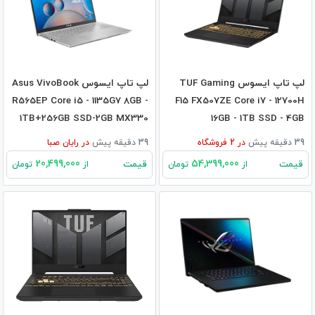
لپ تاپ ایسوس TUF Gaming
لپ تاپ ایسوس Asus VivoBook
R565EP Core i5 - 1135G7 8GB -
F15 FX507ZE Core i7 - 12700H
1TB+256GB SSD-2GB MX330
16GB - 1TB SSD - 4GB
RTX3050TI
39 دقیقه پیش
در
2
فروشگاه
39 دقیقه پیش
در
رایان صبا
20,499,000
54,399,000
قیمت
قیمت
از
تومان
از
تومان