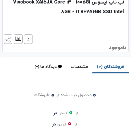
لپ تاپ ایسوس Vivobook X515JA Core i3 - 1005G1
8GB - 1TB+256GB SSD Intel
ناموجود
فروشندگان (0)
مشخصات
دیدگاه ها (0)
0
0
محصول ثبت شده از
فروشگاه
0
در
از :
تومان
0
در
تا :
تومان