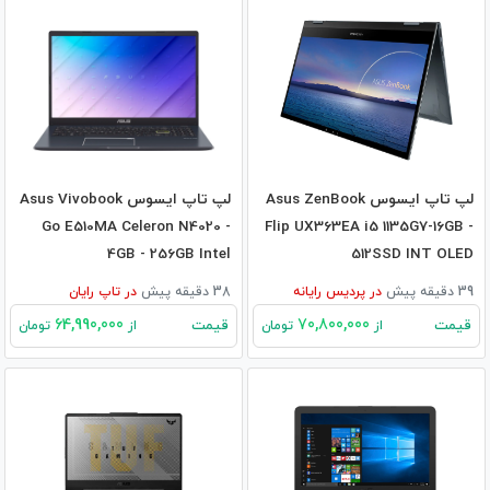
لپ تاپ ایسوس Asus ZenBook
لپ تاپ ایسوس Asus Vivobook
Go E510MA Celeron N4020 -
Flip UX363EA i5 1135G7-16GB -
4GB - 256GB Intel
512SSD INT OLED
39 دقیقه پیش
در
پردیس رایانه
38 دقیقه پیش
در
تاپ رایان
64,990,000
70,800,000
قیمت
قیمت
از
تومان
از
تومان