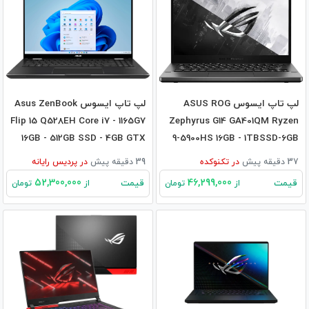
لپ تاپ ایسوس ASUS ROG
لپ تاپ ایسوس Asus ZenBook
Flip 15 Q528EH Core i7 - 1165G7
Zephyrus G14 GA401QM Ryzen
16GB - 512GB SSD - 4GB GTX
9-5900HS 16GB - 1TBSSD-6GB
1650
RTX3060
37 دقیقه پیش
در
تکنوکده
39 دقیقه پیش
در
پردیس رایانه
52,300,000
46,299,000
قیمت
قیمت
از
تومان
از
تومان