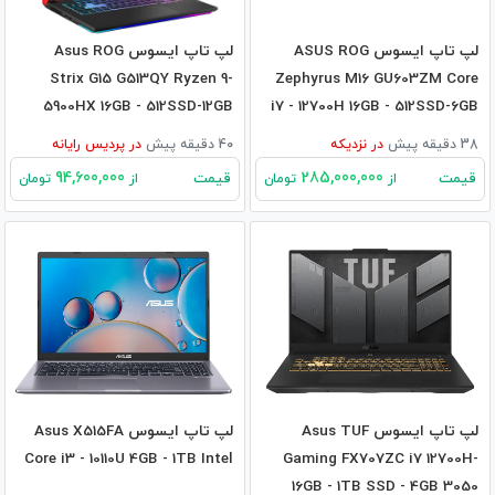
لپ تاپ ایسوس ASUS ROG
لپ تاپ ایسوس Asus ROG
Strix G15 G513QY Ryzen 9-
Zephyrus M16 GU603ZM Core
5900HX 16GB - 512SSD-12GB
i7 - 12700H 16GB - 512SSD-6GB
RX6800M
RTX3060
38 دقیقه پیش
در
نزدیکه
40 دقیقه پیش
در
پردیس رایانه
94,600,000
285,000,000
قیمت
قیمت
از
تومان
از
تومان
لپ تاپ ایسوس Asus TUF
لپ تاپ ایسوس Asus X515FA
Core i3 - 10110U 4GB - 1TB Intel
Gaming FX707ZC i7 12700H-
16GB - 1TB SSD - 4GB 3050