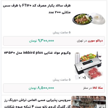
ظرف سالاد یکبار مصرف کد FT120 با ظرف سس
مثلثی 200 عدد
5 ساعت پیش
9,300,000
دیاکو سورن
در تهران
تومان
وکیوم مواد غذایی inkbird plus مدل v3530
5 ساعت پیش
8,500,000
سکا کالا
در سقز
تومان
سرویس پذیرایی مسی الماس تراش دورنگ رز
گل گلبرگ کروم نانو ست 4 تیکه میوه شکلات